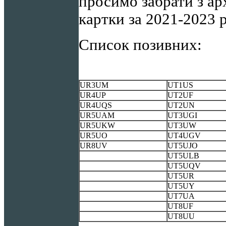
просимо забрати з а
картки за 2021-2023 
Список позивних:
UR3UM
UT1US
UR4UP
UT2UF
UR4UQS
UT2UN
UR5UAM
UT3UGI
UR5UKW
UT3UW
UR5UO
UT4UGV
UR8UV
UT5UJO
UT5ULB
UT5UQV
UT5UR
UT5UY
UT7UA
UT8UF
UT8UU