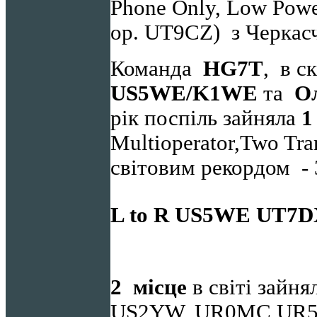
Phone Only, Low Pow
op. UT9CZ) з Черкас
Команда
HG
7
T
, в с
US
5
WE
/
K
1
WE
та
О
рік поспіль зайняла
1
Multioperator,Two Tr
світовим рекордом - 
L to R US5WE UT7D
2 місце
в світі зайн
US2YW, UR0MC,UR5