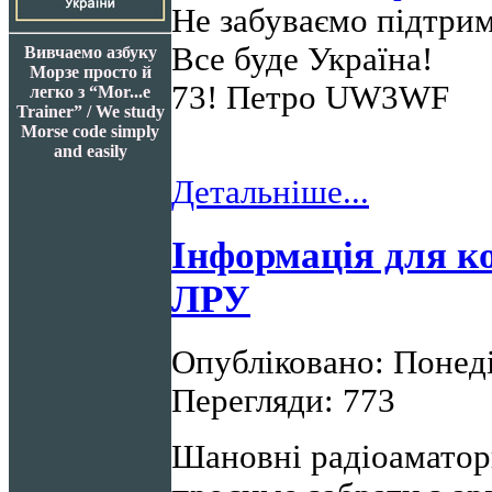
Не забуваємо підтрим
Все буде Україна!
Вивчаемо азбуку
Морзе просто й
73! Петро UW3WF
легко з “Mor...e
Trainer” / We study
Morse code simply
and easily
Детальніше...
Інформація для к
ЛРУ
Опубліковано: Понеді
Перегляди: 773
Шановні радіоаматори