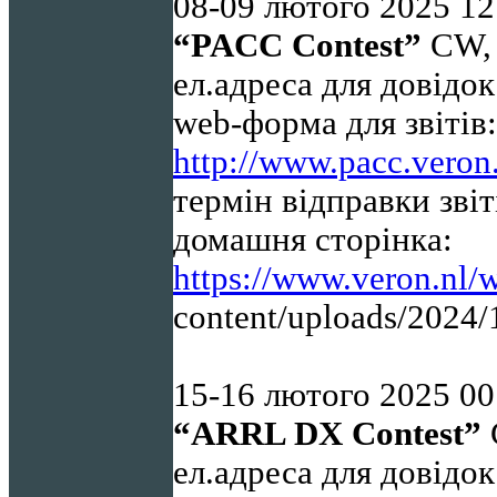
08-09 лютого 2025 12
“PACC Contest”
CW, 
ел.адреса для довідо
web-форма для звітів: 
http://www.pacc.veron.
термін відправки звіт
домашня сторінка:
https://www.veron.nl/
content/uploads/
2024
/
15-16 лютого 2025 00
“ARRL DX Contest”
ел.адреса для довідо