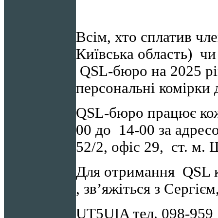
Всім, хто сплатив чл
Київська область) чи
QSL-бюро на 2025 рі
персональні комірки 
QSL-бюро працює кож
00 до 14-00 за адрес
52/2, офіс 29, ст. м.
Для отримання QSL к
, зв’яжіться з Сергієм
UT5UIA тел. 098-959