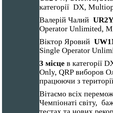
категорії DX, Multiop
Валерій Чалий
UR
2
Operator Unlimited, 
Віктор Яровий
UW1
Single Operator Unlim
3 місце
в категорії DX
Only, QRP виборов 
працюючи з територі
Вітаємо всіх перемож
Чемпіонаті світу, ба
тестах та нових рекор