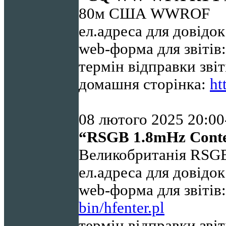
80м США WWROF
ел.адреса для довідо
web-форма для звітів
термін відправки звіт
домашня сторінка:
ht
08 лютого 2025 20:
00
“
RSGB
1.8
mHz
Cont
Великобританія RSG
ел.адреса для довідо
web-форма для звіті
bin/hfenter.pl
термін відправки звіт