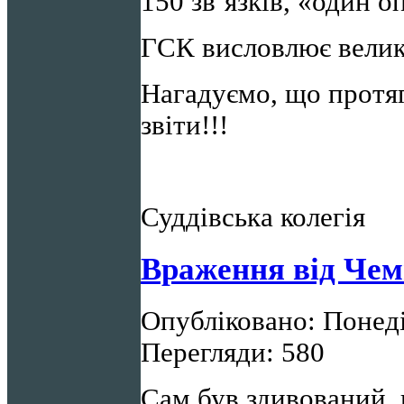
150 зв’язків, «один о
ГСК висловлює велик
Нагадуємо, що протя
звіти!!!
Суддівська колегія
Враження від Чем
Опубліковано: Понеді
Перегляди: 580
Сам був здивований,