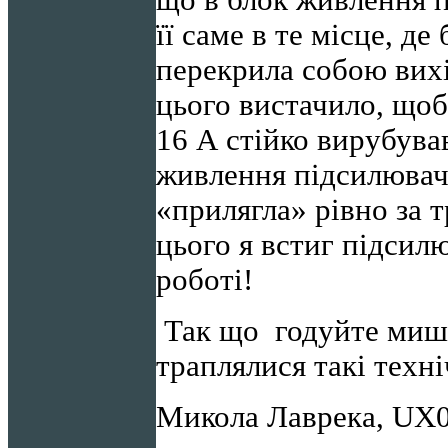
її саме в те місце, д
перекрила собою вих
цього вистачило, щоб
16 А стійко вирубува
живлення підсилювач
«прилягла» рівно за 
цього я встиг підсил
роботі!
Так що годуйте мише
траплялися такі техні
Микола Лаврека, UX