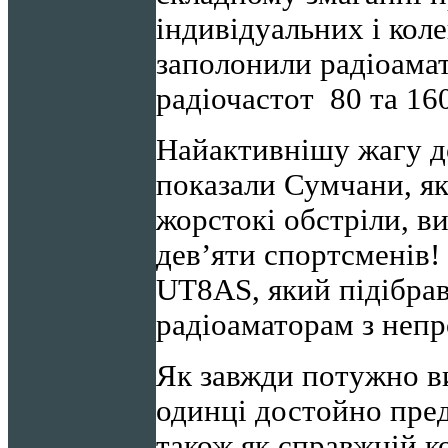
індивідуальних і кол
заполонили радіоамат
радіочастот 80 та 160
Найактивнішу жагу д
показали Сумчани, як
жорстокі обстріли, в
дев’яти спортсменів
UT8AS, який підібрав
радіоаматорам з неп
Як завжди потужно в
одинці достойно пре
також як справжній к