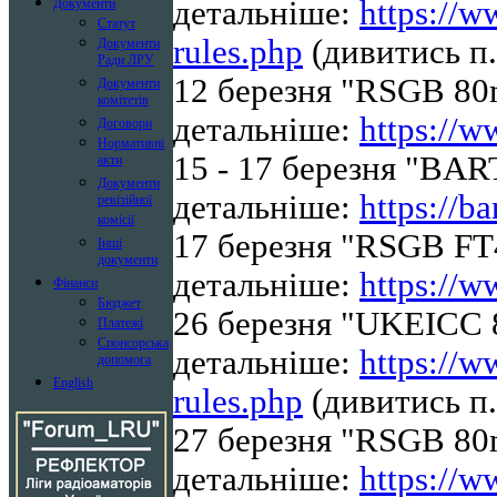
детальніше:
https://
Документи
Статут
rules.php
(дивитись п.
Документи
Ради ЛРУ
12 березня "RSGB 8
Документи
комітетів
детальніше:
https://w
Договори
Нормативні
15 - 17 березня "BA
акти
Документи
детальніше:
https://ba
ревізійної
комісії
17 березня "RSGB FT4
Інші
документи
детальніше:
https://w
Фінанси
Бюджет
26 березня "UKEICC 
Платежі
Спонсорська
детальніше:
https://
допомога
English
rules.php
(дивитись п.
27 березня "RSGB 80
детальніше:
https://w