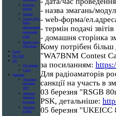
- дата/час проведення
Порядок
- назва змагань/модул
роботи
Тарифи
- web-форма/ел.адрес
Адреси QSL-
бюро
- термін подачі звітів
національних
організацій
- домашня сторінка з
IARU
Користувачі
Кому потрібен більш
QSL-бюро
Спорт
"WA7BNM Contest Ca
КХ-УКХ
DX
за посиланням:
https
DX-новини
Статті
Для радіоаматорів рос
Дипломи
Дипломна
санкції на участь в з
програма
ЛРУ
03 березня "RSGB 80
Дипломи
обласних
PSK, детальніше:
htt
відділень
05 березня "UKEICC 
Дипломи
клубів