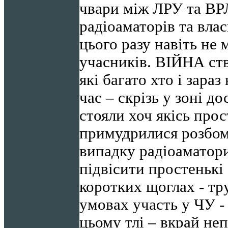
чвари між ЛРУ та ВРЛ
радіоаматорів та влас
цього разу навіть не 
учасників. ВІЙНА ств
які багато хто і зараз
час – скрізь у зоні д
стояли хоч якісь про
примудрилися розбом
випадку радіоаматор
підвісити простенькі
коротких щоглах - тру
умовах участь у ЧУ -
цьому тлі – вкрай не