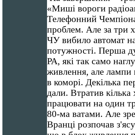
«Миші вороги радіоа
Телефонний Чемпіона
проблем. Але за три 
ЧУ вибило автомат н
потужності. Перша д
РА, які так само нагл
живлення, але лампи 
в коморі. Декілька пе
дали. Втратив кілька 
працювати на один тр
80-ма ватами. Але зр
Вранці розпочав з'ясу
що в блок живлення 