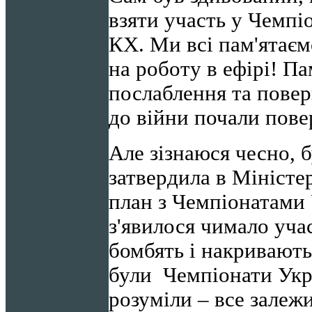
взяти участь у Чемпіо
КХ. Ми всі пам'ятаєм
на роботу в ефірі! Па
послаблення та повер
до війни почали пове
Але зізнаюся чесно,
затвердила в Міністе
план з Чемпіонатами 
з'явилося чимало учас
бомбять і накривают
були Чемпіонати Укра
розуміли – все залежи