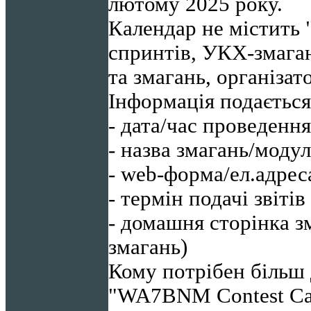
лютому
2025
року.
Календар не містить "
спринтів, УКХ-змаг
та змагань, організа
Інформація подається 
- дата/час проведення
- назва змагань/модул
- web-форма/ел.адрес
- термін подачі звітів
- домашня сторінка з
змагань)
Кому потрібен більш
"WA7BNM Contest Cal