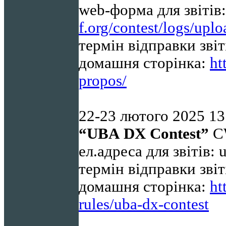
web-форма для звітів
f.org/contest/logs/upl
термін відправки звіт
домашня сторінка:
ht
propos/
22-23
лютого
2025
13
“UBA
DX
Contest
”
C
ел.адреса для звітів:
термін відправки звіт
домашня сторінка:
ht
rules/uba-dx-contest