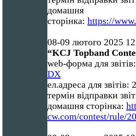
домашня
сторінка:
https://www.
08-09 лютого 2025 12
“
KCJ
Topband
Conte
web-форма для звітів
DX
ел.адреса для звітів:
термін відправки звіт
домашня сторінка:
ht
cw.com/contest/rule/