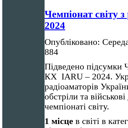
Чемпіонат світу з
2024
Опубліковано: Середа,
884
Підведено підсумки Ч
КХ IARU – 2024. Укра
радіоаматорів Україн
обстріли та військов
чемпіонаті світу.
1 місце
в світі в кате