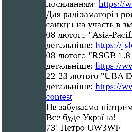
посиланням:
https://
Для радіоаматорів ро
санкції на участь в з
08 лютого "Asia-Pacif
детальніше:
https://js
08 лютого "RSGB 1.8
детальніше:
https://w
22-23
лютого "UBA D
детальніше:
https://w
contest
Не забуваємо підтрим
Все буде Україна!
73! Петро UW3WF