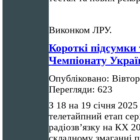
Виконком ЛРУ.
Короткі підсумки
Чемпіонату Україн
Опубліковано: Вівторо
Перегляди: 623
З 18 на 19 січня 202
телетайпний етап сер
радіозв’язку на КХ 2
складному змаганні п