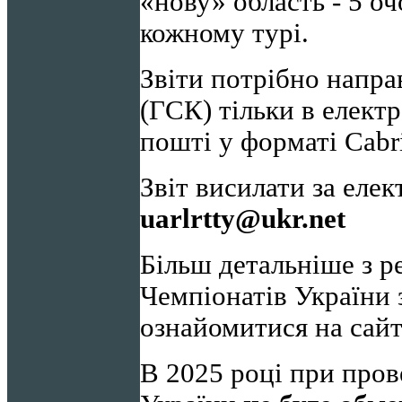
«нову» область - 5 оч
кожному турі.
Звіти потрібно напра
(ГСК) тільки в елект
пошті у форматі Сabril
Звіт висилати за ел
uarlrtty@ukr.net
Більш детальніше з 
Чемпіонатів України 
ознайомитися на сай
В 2025 році при пров