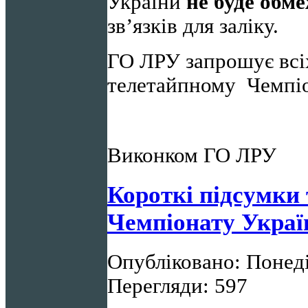
України
не буде обм
зв’язків для заліку.
ГО ЛРУ запрошує всіх
телетайпному Чемпіо
Виконком ГО ЛРУ
Короткі підсумки
Чемпіонату Україн
Опубліковано: Понеді
Перегляди: 597