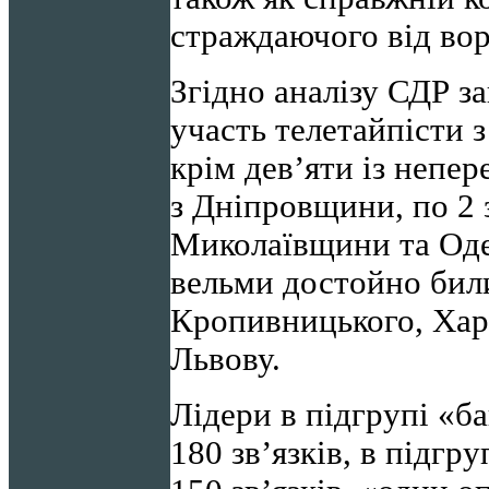
страждаючого від во
Згідно аналізу СДР з
участь телетайпісти з
крім дев’яти із непе
з Дніпровщини, по 2 
Миколаївщини та Одещ
вельми достойно били
Кропивницького, Харк
Львову.
Лідери в підгрупі «б
180 зв’язків, в підгр