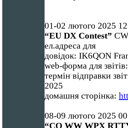
01-02
лютого 2025 12
“
EU
DX
Contest
”
CW,
ел.адреса для
довідок: IK6QON Fra
web-форма для звітів
термін відправки звіт
2025
домашня сторінка:
ht
08-09 лютого 2025 00
“
CQ
WW
WPX RTT