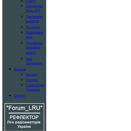
Статут
Документи
Ради ЛРУ
Документи
комітетів
Договори
Нормативні
акти
Документи
ревізійної
комісії
Інші
документи
Фінанси
Бюджет
Платежі
Спонсорська
допомога
English