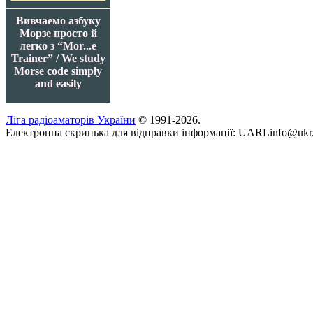
Вивчаемо азбуку
Морзе просто й
легко з “Mor...e
Trainer” / We study
Morse code simply
and easily
Ліга радіоаматорів України
© 1991-2026.
Електронна скринька для відправки інформації: UARLinfo@ukr.