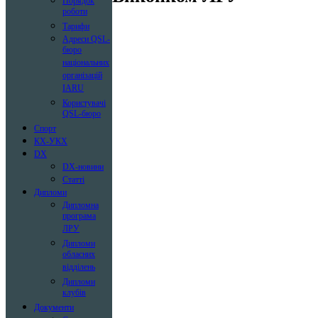
Порядок
роботи
Тарифи
Адреси QSL-
бюро
національних
організацій
IARU
Користувачі
QSL-бюро
Спорт
КХ-УКХ
DX
DX-новини
Статті
Дипломи
Дипломна
програма
ЛРУ
Дипломи
обласних
відділень
Дипломи
клубів
Документи