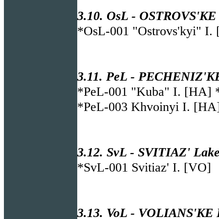
3.10. OsL - OSTROVS'KE L
*OsL-001 "Ostrovs'kyi" I. 
3.11. PeL - PECHENIZ'KE
*PeL-001 "Kuba" I. [HA] 
*PeL-003 Khvoinyi I. [HA
3.12. SvL - SVITIAZ' Lake
*SvL-001 Svitiaz' I. [VO]
3.13. VoL - VOLIANS'KE L