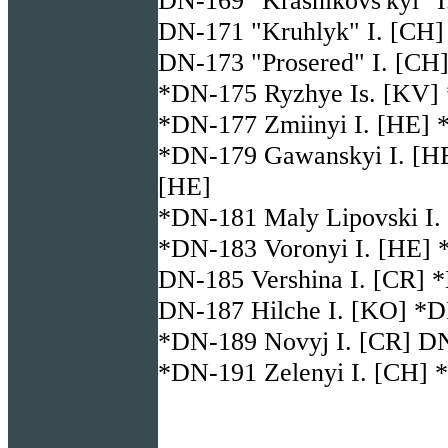
DN-171 "Kruhlyk" I. [CH]
DN-173 "Prosered" I. [CH]
*DN-175 Ryzhye Is. [KV] 
*DN-177 Zmiinyi I. [HE] *
*DN-179 Gawanskyi I. [HE
[HE]
*DN-181 Maly Lipovski I. 
*DN-183 Voronyi I. [HE] 
DN-185 Vershina I. [CR] 
DN-187 Hilche I. [KO] *D
*DN-189 Novyj I. [CR] DN
*DN-191 Zelenyi I. [CH] *