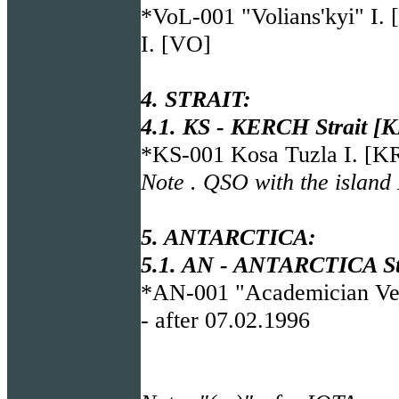
*VoL-001 "Volians'kyi" I.
I. [VO]
4. STRAIT:
4.1. KS - KERCH Strait [K
*KS-001 Kosa Tuzla I. [K
Note . QSO with the island 
5. ANTARCTICA:
5.1. AN - ANTARCTICA Sta
*AN-001 "Academician Vern
- after 07.02.1996