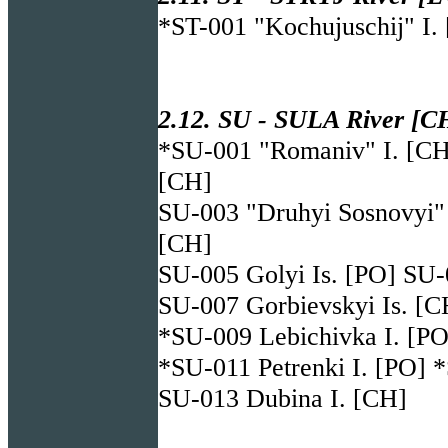
*ST-001 "Kochujuschij" I.
2.12. SU - SULA River [CH
*SU-001 "Romaniv" I. [CH]
[CH]
SU-003 "Druhyi Sosnovyi" 
[CH]
SU-005 Golyi Is. [PO] SU-
SU-007 Gorbievskyi Is. [C
*SU-009 Lebichivka I. [PO
*SU-011 Petrenki I. [PO] 
SU-013 Dubina I. [CH]