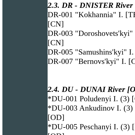
2.3. DR - DNISTER River 
DR-001 "Kokhannia" I. [T
[CN]
DR-003 "Doroshovets'kyi" 
[CN]
DR-005 "Samushins'kyi" I.
DR-007 "Bernovs'kyi" I. [
2.4. DU - DUNAI River [O
*DU-001 Poludenyi I. (3)
*DU-003 Ankudinov I. (3)
[OD]
*DU-005 Peschanyi I. (3) 