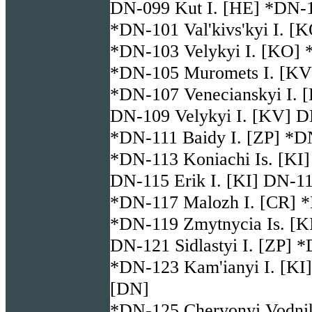
DN-099 Kut I. [HE] *DN-10
*DN-101 Val'kivs'kyi I. [K
*DN-103 Velykyi I. [KO] 
*DN-105 Muromets I. [KV]
*DN-107 Venecianskyi I. 
DN-109 Velykyi I. [KV] D
*DN-111 Baidy I. [ZP] *DN
*DN-113 Koniachi Is. [KI]
DN-115 Erik I. [KI] DN-116
*DN-117 Malozh I. [CR] *
*DN-119 Zmytnycia Is. [KI
DN-121 Sidlastyi I. [ZP] *
*DN-123 Kam'ianyi I. [KI]
[DN]
*DN-125 Chervonyi Vodnik 