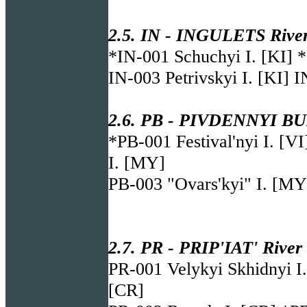
2.5. IN - INGULETS River
*IN-001 Schuchyi I. [KI] *
IN-003 Petrivskyi I. [KI] 
2.6. PB - PIVDENNYI BUH 
*PB-001 Festival'nyi I. [V
I. [MY]
PB-003 "Ovars'kyi" I. [MY
2.7. PR - PRIP'IAT' River
PR-001 Velykyi Skhidnyi I.
[CR]