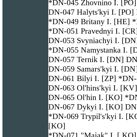
*DN-045 Zhovnino I. [PO]
DN-047 Halyts'kyi I. [PO]
*DN-049 Britany I. [HE] *
*DN-051 Pravednyi I. [CR]
DN-053 Svyniachyi I. [DN
*DN-055 Namystanka I. [
DN-057 Ternik I. [DN] DN-
DN-059 Samars'kyi I. [DN
DN-061 Bilyi I. [ZP] *DN-
DN-063 Ol'hins'kyi I. [KV
DN-065 Ol'hin I. [KO] *D
DN-067 Dykyi I. [KO] DN-
*DN-069 Trypil's'kyi I. [
[KO]
*DN-071 "Maiak" I. [ KO]