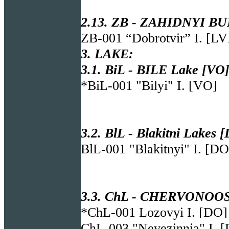
2.13. ZB - ZAHIDNYI BUH
ZB-001 “Dobrotvir” I. [LV
3. LAKE:
3.1. BiL - BILE Lake [VO]
*BiL-001 "Bilyi" I. [VO]
3.2. BlL - Blakitni Lakes 
BlL-001 "Blakitnyi" I. [DO
3.3. ChL - CHERVONOOSK
*ChL-001 Lozovyi I. [DO]
ChL-003 "Nevezinnia" I. 