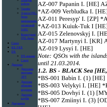
Порядок
AZ-007 Papanin I. [HE] A
роботи
Тарифи
*AZ-009 Verbludka I. [HE]
Адреси QSL-
AZ-011 Peresyp' I. [ZP] *
бюро
національних
*AZ-013 Kuiuk-Tuk I [HE]
організацій
IARU
AZ-015 Zelenovskyj I. [HE
Користувачі
QSL-бюро
AZ-017 Martynyi I. [KR] A
Спорт
AZ-019 Lysyi I. [HE]
КХ-УКХ
DX
Note: QSOs with the islan
DX-новини
Статті
until 21.03.2014.
Дипломи
1.2. BS - BLACK Sea [HE,
Дипломна
програма
*BS-001 Babin I. (1) [HE]
ЛРУ
Дипломи
*BS-003 Velykyi I. [HE] *
обласних
відділень
*BS-005 Dovhyi I. (1) [MY
Дипломи
*BS-007 Zmiinyi I. (3) [OD
клубів
Документи