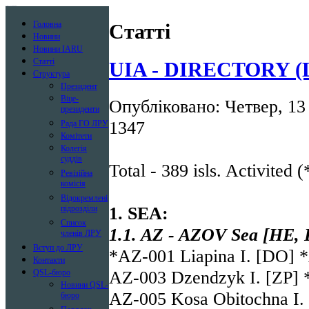
Лига радиолюбителей Украины
Головна
Статті
Новини
Новини IARU
Статті
UIA - DIRECTORY (Las
Структура
Президент
Віце-
Опубліковано: Четвер, 13
президенти
1347
Рада ГО ЛРУ
Комітети
Колегія
суддів
Total - 389 isls. Activited (*
Ревізійна
комісія
Відокремлені
1. SEA:
підрозділи
Список
1.1. AZ - AZOV Sea [HE, 
членів ЛРУ
Вступ до ЛРУ
*AZ-001 Liapina I. [DO] 
Контакти
AZ-003 Dzendzyk I. [ZP] 
QSL-бюро
Новини QSL-
AZ-005 Kosa Obitochna I. 
бюро