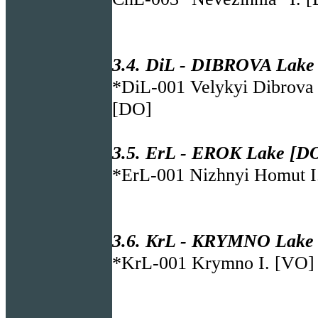
3.4. DiL - DIBROVA Lake 
*DiL-001 Velykyi Dibrova
[DO]
3.5. ErL - EROK Lake [DO
*ErL-001 Nizhnyi Homut I
3.6. KrL - KRYMNO Lake 
*KrL-001 Krymno I. [VO]