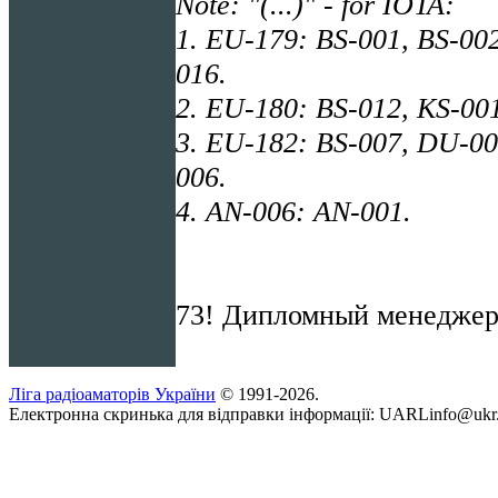
Note: "(...)" - for IOTA:
1. EU-179: BS-001, BS-002
016.
2. EU-180: BS-012, KS-00
3. EU-182: BS-007, DU-0
006.
4.
AN
-006:
AN
-001.
73! Дипломный менеджер
Ліга радіоаматорів України
© 1991-2026.
Електронна скринька для відправки інформації: UARLinfo@ukr.