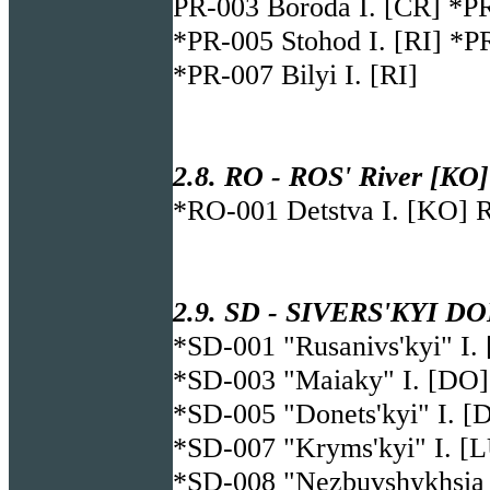
PR-003 Boroda I. [CR] *PR
*PR-005 Stohod I. [RI] *P
*PR-007 Bilyi I. [RI]
2.8. RO - ROS' River [KO]
*RO-001 Detstva I. [KO] 
2.9. SD - SIVERS'KYI DO
*SD-001 "Rusanivs'kyi" I.
*SD-003 "Maiaky" I. [DO]
*SD-005 "Donets'kyi" I. [
*SD-007 "Kryms'kyi" I. [
*SD-008 "Nezbuvshykhsia n