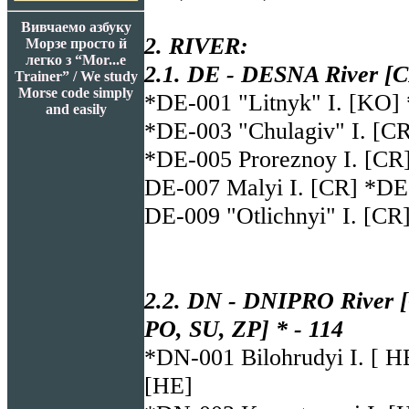
Вивчаемо азбуку
2. RIVER:
Морзе просто й
легко з “Mor...e
2.1. DE - DESNA River [C
Trainer” / We study
Morse code simply
*DE-001 "Litnyk" I. [KO] 
and easily
*DE-003 "Chulagiv" I. [C
*DE-005 Proreznoy I. [CR
DE-007 Malyi I. [CR] *DE-
DE-009 "Otlichnyi" I. [CR
2.2. DN - DNIPRO River 
PO, SU, ZP] * - 114
*DN-001 Bilohrudyi I. [ H
[HE]