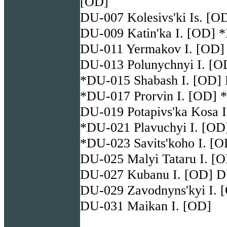
[OD]
DU-007 Kolesivs'ki Is. [O
DU-009 Katin'ka I. [OD] *
DU-011 Yermakov I. [OD] 
DU-013 Polunychnyi I. [OD
*DU-015 Shabash I. [OD]
*DU-017 Prorvin I. [OD] 
DU-019 Potapivs'ka Kosa 
*DU-021 Plavuchyi I. [OD
*DU-023 Savits'koho I. [
DU-025 Malyi Tataru I. [O
DU-027 Kubanu I. [OD] DU
DU-029 Zavodnyns'kyi I. 
DU-031 Maikan I. [OD]