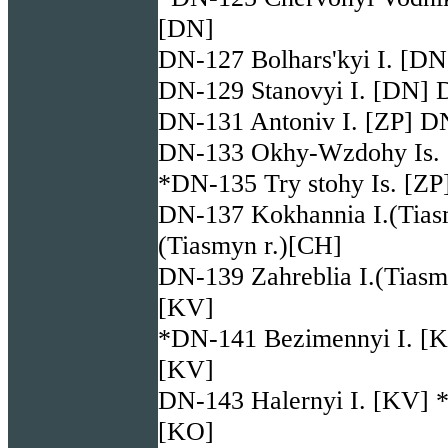
[DN]
DN-127 Bolhars'kyi I. [D
DN-129 Stanovyi I. [DN] D
DN-131 Antoniv I. [ZP] DN
DN-133 Okhy-Wzdohy Is. [
*DN-135 Try stohy Is. [Z
DN-137 Kokhannia I.(Tias
(Tiasmyn r.)[CH]
DN-139 Zahreblia I.(Tiasm
[KV]
*DN-141 Bezimennyi I. [K
[KV]
DN-143 Halernyi I. [KV] *
[KO]