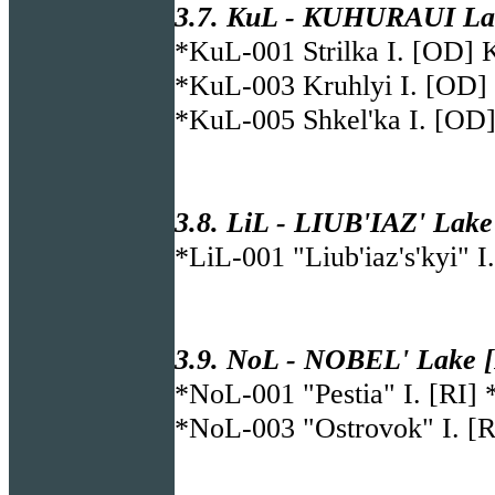
3.7. KuL - KUHURAUI Lak
*KuL-001 Strilka I. [OD] 
*KuL-003 Kruhlyi I. [OD] 
*KuL-005 Shkel'ka I. [OD
3.8. LiL - LIUB'IAZ' Lake
*LiL-001 "Liub'iaz's'kyi" I
3.9. NoL - NOBEL' Lake [R
*NoL-001 "Pestia" I. [RI]
*NoL-003 "Ostrovok" I. [RI