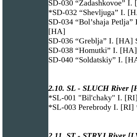
SD-030 “Zadashkovoe” I. 
*SD-032 “Shevljuga” I. [
SD-034 “Bol’shaja Petlja” 
[HA]
SD-036 “Greblja” I. [HA]
SD-038 “Homutki” I. [HA]
SD-040 “Soldatskiy” I. [H
2.10. SL - SLUCH River [
*SL-001 "Bil'chaky" I. [RI
*SL-003 Perebrody I. [RI]
2.11. ST - STRYJ River [L