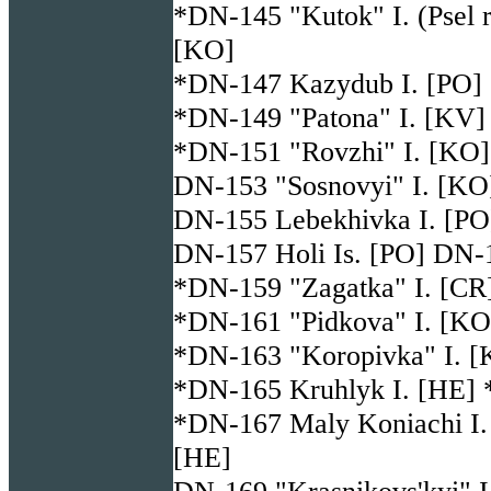
*DN-145 "Kutok" I. (Psel r
[KO]
*DN-147 Kazydub I. [PO] 
*DN-149 "Patona" I. [KV]
*DN-151 "Rovzhi" I. [KO]
DN-153 "Sosnovyi" I. [KO
DN-155 Lebekhivka I. [PO
DN-157 Holi Is. [PO] DN-
*DN-159 "Zagatka" I. [CR
*DN-161 "Pidkova" I. [KO
*DN-163 "Koropivka" I. [
*DN-165 Kruhlyk I. [HE] 
*DN-167 Maly Koniachi I.
[HE]
DN-169 "Krasnikovs'kyi" 