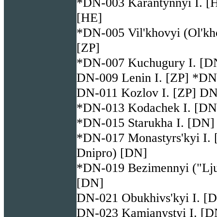
*DN-003 Karantynnyi I. [
[HE]
*DN-005 Vil'khovyi (Ol'kh
[ZP]
*DN-007 Kuchugury I. [D
DN-009 Lenin I. [ZP] *DN-
DN-011 Kozlov I. [ZP] DN
*DN-013 Kodachek I. [DN
*DN-015 Starukha I. [DN]
*DN-017 Monastyrs'kyi I. 
Dnipro) [DN]
*DN-019 Bezimennyi ("Ljub
[DN]
DN-021 Obukhivs'kyi I. [
DN-023 Kamianystyi I. [D