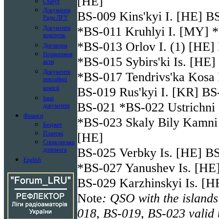
[HE]
Статут
Документи
BS-009 Kins'kyi I. [HE] B
Ради ЛРУ
*BS-011 Kruhlyi I. [MY] *
Документи
комітетів
*BS-013 Orlov I. (1) [HE]
Договори
Нормативні
*BS-015 Sybirs'ki Is. [HE]
акти
Документи
*BS-017 Tendrivs'ka Kosa 
ревізійної
BS-019 Rus'kyi I. [KR] BS
комісії
Інші
BS-021 *BS-022 Ustrichni 
документи
Фінанси
*BS-023 Skaly Bily Kamni 
Бюджет
[HE]
Платежі
Спонсорська
BS-025 Verbky Is. [HE] BS
допомога
English
*BS-027 Yanushev Is. [HE]
BS-029 Karzhinskyi Is. [H
Note
: QSO with the island
018, BS-019, BS-023 valid 