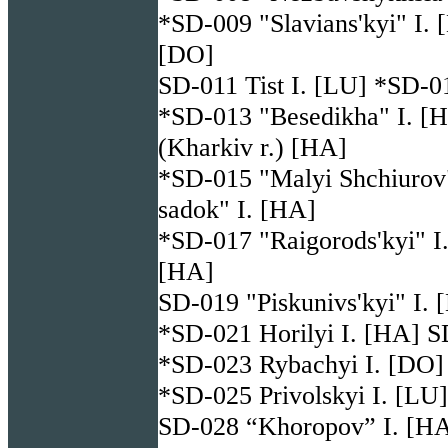
*SD-009 "Slavians'kyi" I. 
[DO]
SD-011 Tist I. [LU] *SD-0
*SD-013 "Besedikha" I. [H
(Kharkiv r.) [HA]
*SD-015 "Malyi Shchiurov"
sadok" I. [HA]
*SD-017 "Raigorods'kyi" I.
[HA]
SD-019 "Piskunivs'kyi" I.
*SD-021 Horilyi I. [HA] S
*SD-023 Rybachyi I. [DO]
*SD-025 Privolskyi I. [LU
SD-028 “Khoropov” I. [HA