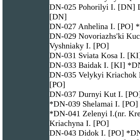
DN-025 Pohorilyi I. [DN] 
[DN]
DN-027 Anhelina I. [PO] 
DN-029 Novoriazhs'ki Kuc
Vyshniaky I. [PO]
DN-031 Sviata Kosa I. [KI
DN-033 Baidak I. [KI] *D
DN-035 Velykyi Kriachok I
[PO]
DN-037 Durnyi Kut I. [PO] 
*DN-039 Shelamai I. [PO]
*DN-041 Zelenyi I.(nr. K
Kriachyna I. [PO]
DN-043 Didok I. [PO] *DN-