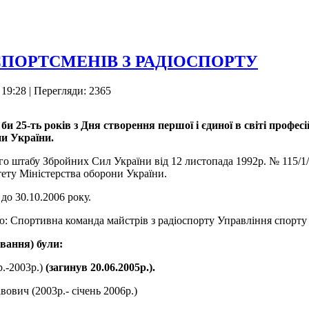
СПОРТСМЕНІВ З РАДІОСПОРТУ
 19:28
| Перегляди: 2365
и 25-ть років з Дня створення першої і єдиної в світі профес
они України.
о штабу Збройних Сил України від 12 листопада 1992р. № 115/1/
тету Міністерства оборони України.
до 30.10.2006 року.
: Спортивна команда майстрів з радіоспорту Управління спорту
ування) були:
.-2003р.)
(загинув 20.06.2005р.).
вич (2003р.- січень 2006р.)