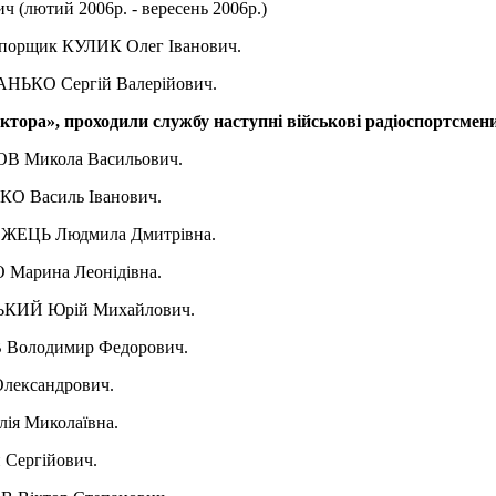
(лютий 2006р. - вересень 2006р.)
апорщик КУЛИК Олег Іванович.
НЬКО Сергій Валерійович.
уктора», проходили службу наступні військові радіоспортсмени
В Микола Васильович.
О Василь Іванович.
ЖЕЦЬ Людмила Дмитрівна.
Марина Леонідівна.
ЬКИЙ Юрій Михайлович.
Володимир Федорович.
лександрович.
я Миколаївна.
Сергійович.