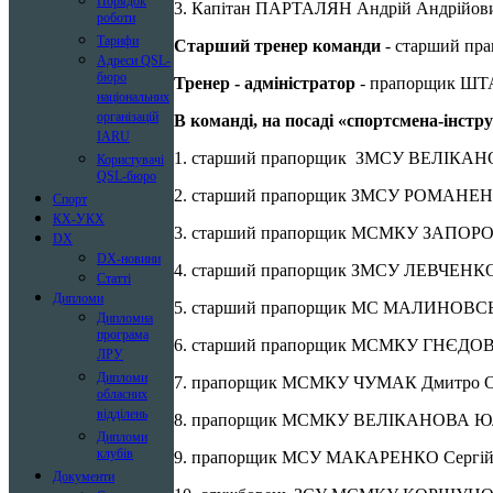
Порядок
3. Капітан ПАРТАЛЯН Андрій Андрійович 
роботи
Тарифи
Старший тренер команди
- старший пр
Адреси QSL-
бюро
Тренер - адміністратор
- прапорщик ШТА
національних
організацій
В команді, на посаді «спортсмена-інстр
IARU
1. старший прапорщик ЗМСУ ВЕЛІКАНО
Користувачі
QSL-бюро
2. старший прапорщик ЗМСУ РОМАНЕНК
Спорт
КХ-УКХ
3. старший прапорщик МСМКУ ЗАПОРО
DX
DX-новини
4. старший прапорщик ЗМСУ ЛЕВЧЕНКО 
Статті
Дипломи
5. старший прапорщик МС МАЛИНОВС
Дипломна
програма
6. старший прапорщик МСМКУ ГНЄДОВ 
ЛРУ
Дипломи
7. прапорщик МСМКУ ЧУМАК Дмитро О
обласних
відділень
8. прапорщик МСМКУ ВЕЛІКАНОВА Юлі
Дипломи
клубів
9. прапорщик МСУ МАКАРЕНКО Сергій 
Документи