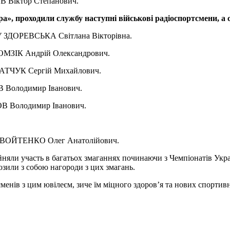
Віктор Степанович.
ра», проходили службу наступні військові радіоспортсмени, а 
У ЗДОРЕВСЬКА Світлана Вікторівна.
ГОМЗІК Андрій Олександрович.
БРАТЧУК Сергій Михайлович.
В Володимир Іванович.
ОВ Володимир Іванович.
ТОВОЙТЕНКО Олег Анатолійович.
йняли участь в багатьох змаганнях починаючи з Чемпіонатів Укра
озили з собою нагороди з цих змагань.
енів з цим ювілеєм, зиче їм міцного здоров’я та нових спортивн