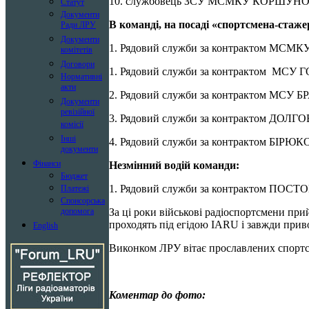
10. службовець ЗСУ МСМКУ КОРШУНОВ 
Статут
Документи
В команді, на посаді «спортсмена-стаже
Ради ЛРУ
Документи
1. Рядовий служби за контрактом МСМК
комітетів
Договори
1. Рядовий служби за контрактом МСУ 
Нормативні
акти
2. Рядовий служби за контрактом МСУ 
Документи
ревізійної
3. Рядовий служби за контрактом ДОЛГО
комісії
Інші
4. Рядовий служби за контрактом БІРЮК
документи
Фінанси
Незмінний водій команди:
Бюджет
1. Рядовий служби за контрактом ПОС
Платежі
Спонсорська
За ці роки військові радіоспортсмени при
допомога
проходять під егідою IARU і завжди прив
English
Виконком ЛРУ вітає прославлених спортсм
Коментар до фото: