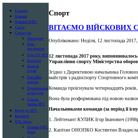
Лига радиолюбителей Украины
Головна
Спорт
Новини
Новини IARU
ВІТАЄМО ВІЙСКОВИХ 
Статті
Структура
Президент
Опубліковано: Неділя, 12 листопада 2017,
Віце-
президенти
Рада ГО ЛРУ
12 листопада 2017 року, виповнювалось б
Комітети
Управління спорту Міністерства обор
Колегія
суддів
Згідно з Директивою начальника Головног
майстрів з радіоспорту Спортивного комі
Ревізійна
комісія
Команда проіснувала чотирнадцять років, 
Відокремлені
підрозділи
Вона була розформована під новою назвою
Список
членів ЛРУ
Начальниками команди (за період її існ
Вступ до ЛРУ
Контакти
1. Лейтенант КУЛИК Ігор Іванович (1998р
QSL-бюро
Новини QSL-
2. Капітан ОНОПКО Костянтин Владиславо
бюро