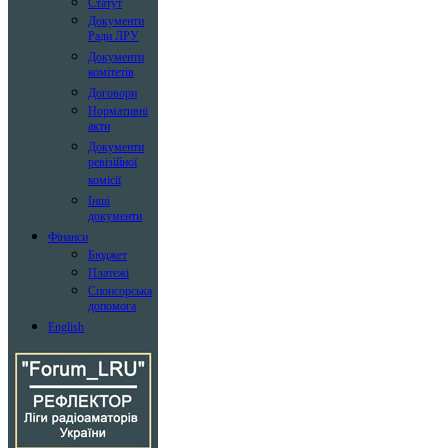
Статут
Документи
Ради ЛРУ
Документи
комітетів
Договори
Нормативні
акти
Документи
ревізійної
комісії
Інші
документи
Фінанси
Бюджет
Платежі
Спонсорська
допомога
English