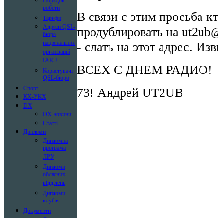
Порядок
роботи
В связи с этим просьба к
Тарифи
Адреси QSL-
продублировать на
ut2ub@
бюро
- слать на этот адрес. Из
національних
організацій
IARU
ВСЕХ С ДНЕМ РАДИО!
Користувачі
QSL-бюро
Спорт
73! Андрей UT2UB
КХ-УКХ
DX
DX-новини
Статті
Дипломи
Дипломна
програма
ЛРУ
Дипломи
обласних
відділень
Дипломи
клубів
Документи