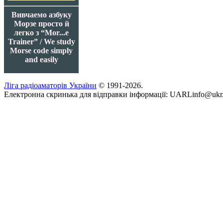
Вивчаемо азбуку
Морзе просто й
легко з “Mor...e
Trainer” / We study
Morse code simply
and easily
Ліга радіоаматорів України
© 1991-2026.
Електронна скринька для відправки інформації: UARLinfo@ukr.