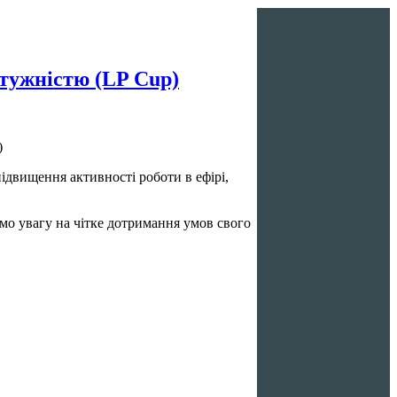
отужністю (LP Cup)
)
підвищення активності роботи в ефірі,
ємо увагу на чітке дотримання умов свого