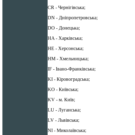
CR - Чернігівська;
DN - Дніпропетровська;
DO - Донецька;
HA - Харківська;
HE - Херсонська;
HM - Хмельницька;
IF - Івано-Франківська;
KI - Кіровоградська;
KO - Київська;
KV - м. Київ;
LU - Луганська;
LV - Львівська;
NI - Миколаївська;