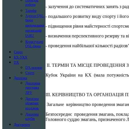
Порядок
роботи
- залучення до систематичних занять з ра
Тарифи
- подальшого розвитку виду спорту і його
Адреси QSL-
бюро
національних
- підвищення рівня майстерності спортсм
організацій
- визначення перспективного резерву та в
IARU
Користувачі
- проведення найбільшої кількості радіозв
QSL-бюро
Спорт
КХ-УКХ
DX
ІІ. ТЕРМІН ТА МІСЦЕ ПРОВЕДЕННЯ
DX-новини
Статті
Кубок України на КХ (мала потужність) те
Дипломи
Дипломна
програма
ЛРУ
ІІІ. КЕРІВНИЦТВО ТА ОРГАНІЗАЦІ
Дипломи
обласних
Загальне керівництво проведення змагань 
відділень
Безпосереднє проведення змагань, поклад
Дипломи
клубів
Головного суддю змагань, призначеного 
Документи