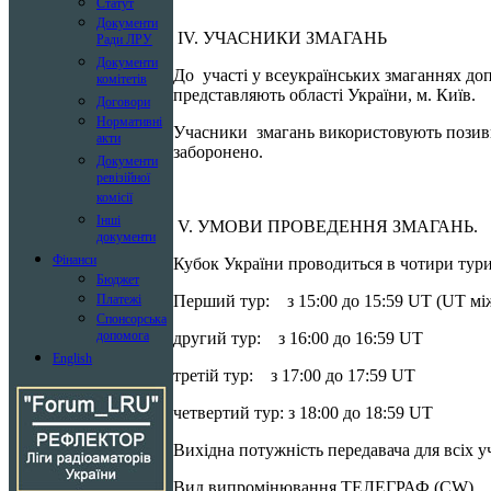
Статут
Документи
ІV. УЧАСНИКИ ЗМАГАНЬ
Ради ЛРУ
Документи
До участі у всеукраїнських змаганнях доп
комітетів
представляють області України, м. Київ.
Договори
Нормативні
Учасники змагань використовують позивн
акти
заборонено.
Документи
ревізійної
комісії
Інші
V. УМОВИ ПРОВЕДЕННЯ ЗМАГАНЬ.
документи
Фінанси
Кубок України проводиться в чотири тури
Бюджет
Перший тур: з 15:00 до 15:59 UT (UT мі
Платежі
Спонсорська
допомога
другий тур: з 16:00 до 16:59 UT
English
третій тур: з 17:00 до 17:59 UT
четвертий тур: з 18:00 до 18:59 UT
Вихідна потужність передавача для всіх у
Вид випромінювання ТЕЛЕГРАФ (СW).