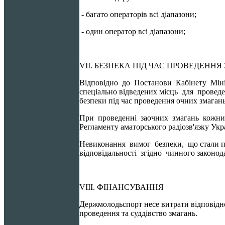
- багато операторів всі діапазони;
- один оператор всі діапазони;
VІІ. БЕЗПЕКА ПІД ЧАС ПРОВЕДЕННЯ
Відповідно до Постанови Кабінету Мініс
спеціально відведених місць для прове
безпеки під час проведення очних змаган
При проведенні заочних змагань кожний с
Регламенту аматорського радіозв'язку Укр
Невиконання вимог безпеки, що стали 
відповідальності згідно чинного законод
VІІI. ФІНАНСУВАННЯ
Держмолодьспорт несе витрати відповідно
проведення та суддівство змагань.