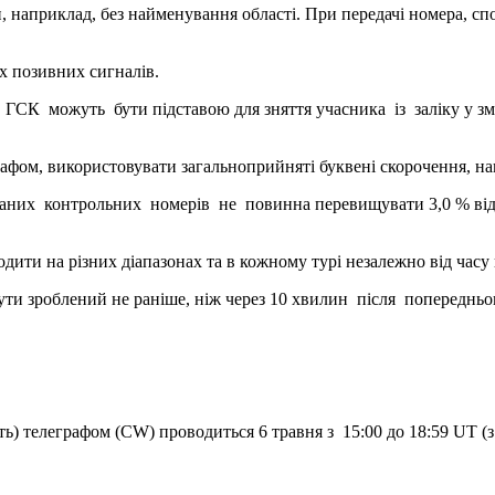
, наприклад, без найменування області. При передачі номера, спо
х позивних сигналів.
К можуть бути підставою для зняття учасника із заліку у змаг
ом, використовувати загальноприйняті буквені скорочення, напри
х контрольних номерів не повинна перевищувати 3,0 % від 
дити на різних діапазонах та в кожному турі незалежно від часу 
ути зроблений не раніше, ніж через 10 хвилин після попередньо
ь) телеграфом (CW) проводиться 6 травня з 15:00 до 18:59 UT (з 