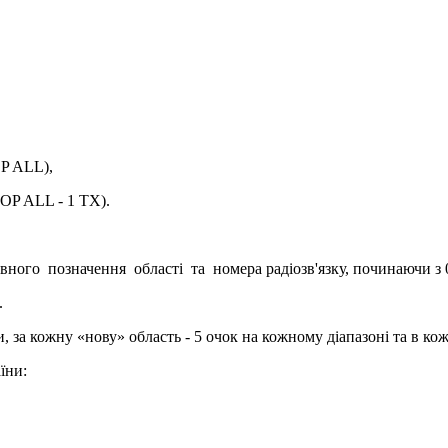
OP ALL),
-OP ALL - 1 TX).
го позначення області та номера радіозв'язку, починаючи з 0
а.
и, за кожну «нову» область - 5 очок на кожному діапазоні та в ко
аїни: