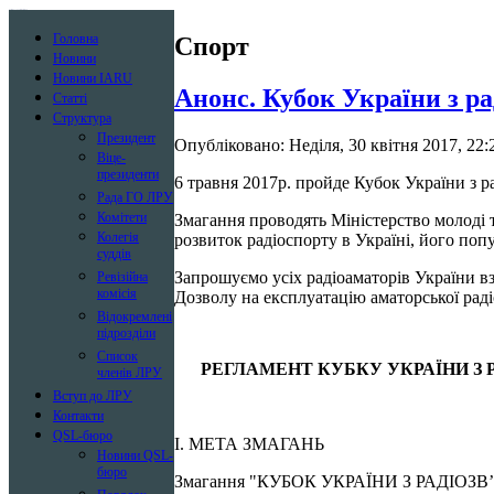
Лига радиолюбителей Украины
Головна
Спорт
Новини
Новини IARU
Анонс. Кубок України з р
Статті
Структура
Президент
Опубліковано: Неділя, 30 квітня 2017, 22:
Віце-
президенти
6 травня 2017р. пройде Кубок України з 
Рада ГО ЛРУ
Комітети
Змагання проводять Міністерство молоді т
Колегія
розвиток радіоспорту в Україні, його попу
суддів
Запрошуємо усіх радіоаматорів України вз
Ревізійна
комісія
Дозволу на експлуатацію аматорської раді
Відокремлені
підрозділи
Список
РЕГЛАМЕНТ КУБКУ УКРАЇНИ З РА
членів ЛРУ
Вступ до ЛРУ
Контакти
QSL-бюро
I. МЕТА ЗМАГАНЬ
Новини QSL-
бюро
Змагання "КУБОК УКРАЇНИ З РАДІОЗВ’Я