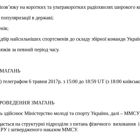
діозв’язку на коротких та ультракоротких радіохвилях широкого к
 популяризації в державі;
енів;
ідбір найсильніших спортсменів до складу збірної команди Украї
’язків за певний період часу.
 ЗМАГАНЬ
леграфом 6 травня 2017р. з 15:00 до 18:59 UT (з 18:00 київськог
Я ПРОВЕДЕННЯ ЗМАГАНЬ
здійснює Міністерство молоді та спорту України, далі – ММСУ та
ається на структурні підрозділи з питань фізичного виховання 
ЛРУ і затвердженого наказом ММСУ.