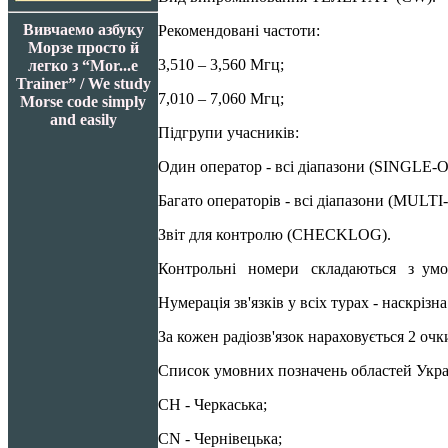
Вивчаемо азбуку
Рекомендовані частоти:
Морзе просто й
3,510 – 3,560 Мгц;
легко з “Mor...e
Trainer” / We study
7,010 – 7,060 Мгц;
Morse code simply
and easily
Підгрупи учасників:
Один оператор - всі діапазони (SINGLE-
Багато операторів - всі діапазони (MULTI
Звіт для контролю (CHECKLOG).
Контрольні номери складаються з умовно
Нумерація зв'язків у всіх турах - наскрізн
За кожен радіозв'язок нараховується 2 очк
Список умовних позначень областей Укр
CH - Черкаська;
CN - Чернівецька;