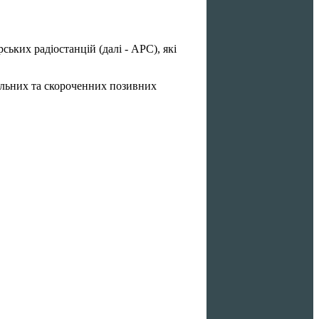
ьких радіостанцій (далі - АРС), які
альних та скороченних позивних