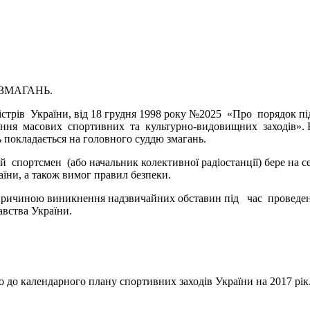
 ЗМАГАНЬ.
трів України, від 18 грудня 1998 року №2025 «Про порядок пі
дення масових спортивних та культурно-видовищних заходів». 
ь покладається на головного суддю змагань.
портсмен (або начальник колективної радіостанції) бере на себ
аїни, а також вимог правил безпеки.
причиною виникнення надзвичайних обставин під час проведе
авства України.
 до календарного плану спортивних заходів України на 2017 рік.