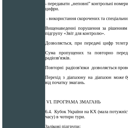
- передавати „неповні” контрольні номери
цифри.
- використання скорочених та спеціальни
Вищенаведенні порушення за рішенням ГС
підгрупу «Звіт для контролю».
Дозволяється, при передачі цифр телеграф
Сума пропущених та повторно передани
радіозв'язків.
Повторні радіозв'язки дозволяється прово
Перехід з діапазону на діапазон може б
від початку змагань.
VI. ПРОГРАМА ЗМАГАНЬ
6.4. Кубок України на КХ (мала потужніст
часу) в чотири тури.
Залікові підгрупи: