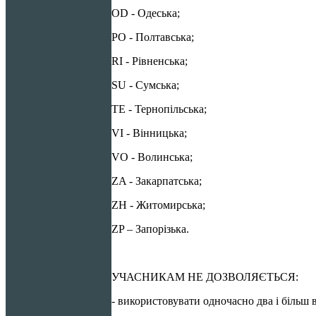
OD - Одеська;
PO - Полтавська;
RI - Рівненська;
SU - Сумська;
TE - Тернопільська;
VI - Вінницька;
VO - Волинська;
ZA - Закарпатська;
ZH - Житомирська;
ZP – Запорізька.
УЧАСНИКАМ НЕ ДОЗВОЛЯЄТЬСЯ:
- використовувати одночасно два і більш