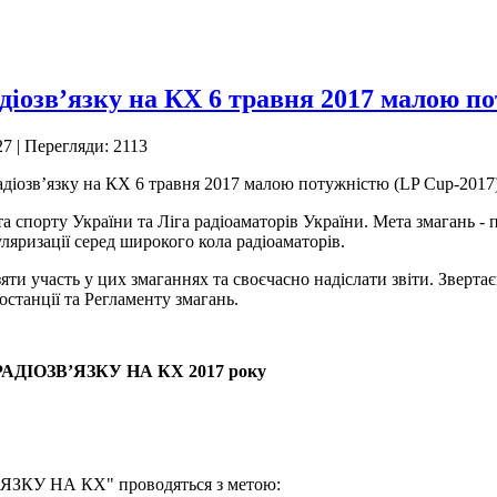
адіозв’язку на КХ 6 травня 2017 малою п
27
| Перегляди: 2113
радіозв’язку на КХ 6 травня 2017 малою потужністю (LP Cup-2017
а спорту України та Ліга радіоаматорів України. Мета змагань - 
ляризації серед широкого кола радіоаматорів.
яти участь у цих змаганнях та своєчасно надіслати звіти. Зверта
останції та Регламенту змагань.
ДІОЗВ’ЯЗКУ НА КХ 2017 року
ЗКУ НА КХ" проводяться з метою: