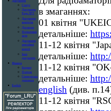
Для радіоаматорів
Документи
Статут
в змаганнях:
Документи
Ради ЛРУ
Документи
01 квітня "UKEI
комітетів
Договори
детальніше:
http
Нормативні
акти
Документи
11-12
квітня "Jap
ревізійної
комісії
детальніше:
http:
Інші
документи
Фінанси
11-12
квітня "OK
Бюджет
Платежі
детальніше:
http
Спонсорська
допомога
English
english
(див. п.14
11-12
квітня "RSG