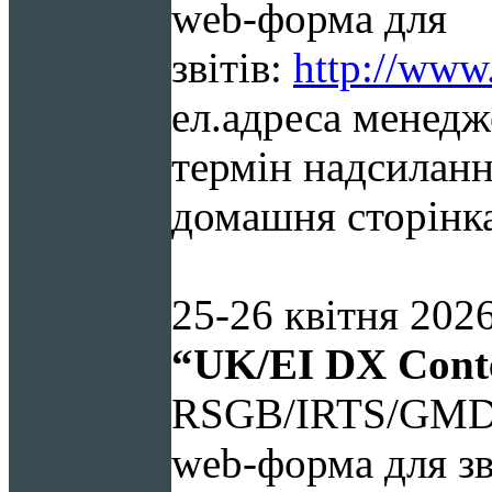
web-форма для
звітів:
http://www
ел.адреса менедж
термін надсиланн
домашня сторінк
25-26 квітня
202
“
UK
/
EI
DX
Cont
RSGB/IRTS/GM
web-форма для зв