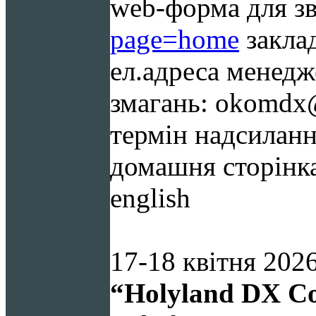
web-форма для зв
page=home
заклад
ел.адреса менедж
змагань:
okomdx@
термін надсиланн
домашня сторінка
english
17-18 квітня
202
“Holyland
DX
Co