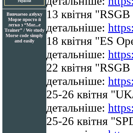
детальніше:
https
13 квітня "RSGB
Вивчаемо азбуку
Морзе просто й
детальніше:
https
легко з “Mor...e
Trainer” / We study
Morse code simply
18 квітня "ES O
and easily
детальніше:
https
22 квітня "RSGB
детальніше:
https
25-26
квітня "UK
детальніше:
https
25-26
квітня "SP