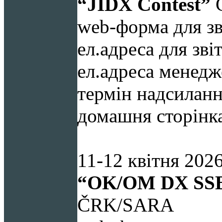
“
JIDX
Contest
”
C
web-форма для зв
ел.адреса для зві
ел.адреса менед
термін надсилання
домашня сторінк
11-12
квітня 2026
“
OK
/
OM
DX
SS
ČRK/SARA