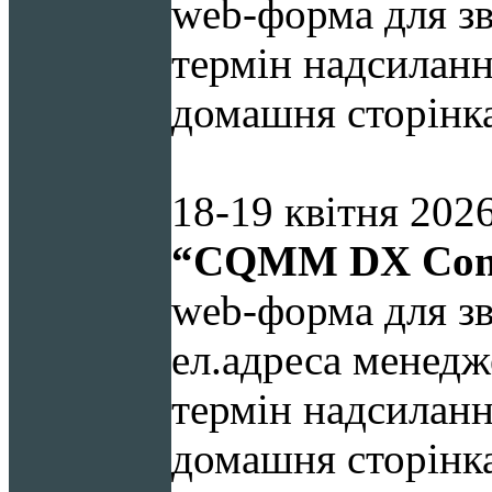
web-форма для зв
термін надсиланн
домашня сторінк
18-19 квітня 202
“
CQMM
DX
Con
web-форма для зв
ел.адреса менедж
термін надсиланн
домашня сторінк