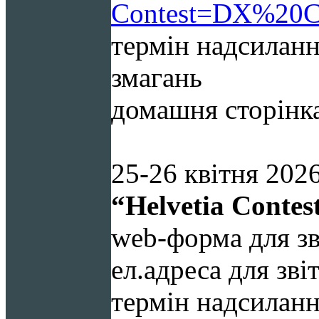
Contest=DX%20
термін надсилання
змагань
домашня сторінк
25-26 квітня
202
“
Helvetia
Contes
web-форма для зв
ел.адреса для зві
термін надсиланн