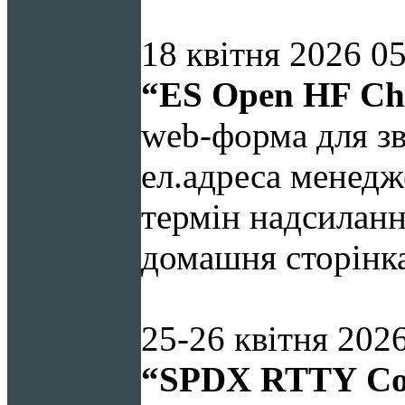
18 квітня 2026 0
“
ES Open HF Ch
web-форма для зв
ел.адреса менедж
термін надсиланн
домашня сторінк
25-26
квітня 2026
“SP
DX
RTTY
Co