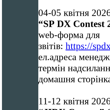
04-05 квітня 2026
“SP
DX
Contest
web-форма для
звітів:
https://spd
ел.адреса менедж
термін надсиланн
домашня сторінк
11-12
квітня 2026