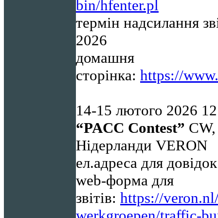
bin/hfenter.pl
термін надсилання зв
2026
домашня
сторінка:
https://www.
14-15
лютого 2026 12
“
PACC
Contest
”
CW, 
Нідерланди VERON
ел.адреса для довідо
web-форма для
звітів:
https://veron.n
werkgroepen/traffic-bu