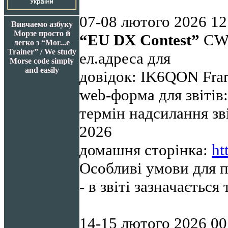
07-08
лютого 2026 12
Вивчаемо азбуку
Морзе просто й
“
EU
DX
Contest
”
CW,
легко з “Mor...e
Trainer” / We study
ел.адреса для
Morse code simply
and easily
довідок: IK6QON Fra
web-форма для звітів
термін надсилання зв
2026
домашня сторінка:
ht
Особливі умови для п
- в звіті зазначаєтьс
14-15
лютого 2026 00