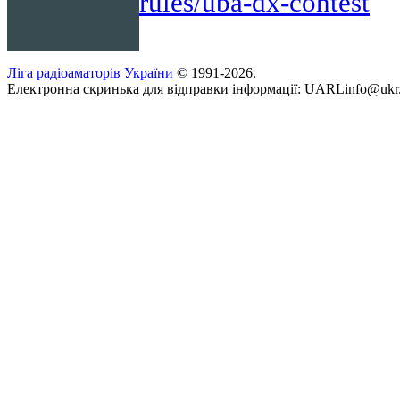
rules/uba-dx-contest
Ліга радіоаматорів України
© 1991-2026.
Електронна скринька для відправки інформації: UARLinfo@ukr.