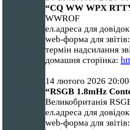
“
CQ
WW
WPX
RTT
WWROF
ел.адреса для довідо
web-форма для звітів
термін надсилання зв
домашня сторінка:
ht
14 лютого 2026 20:
00
“
RSGB
1.8
mHz
Cont
Великобританія RSG
ел.адреса для довідо
web-форма для звіті