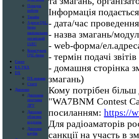
та змагань, організа
Порядок
Інформація подається 
роботи
Тарифи
- дата/час проведення
Адреси QSL-
бюро
- назва змагань/модул
національних
організацій
- web-форма/ел.адрес
IARU
Користувачі
- термін подачі звітів
QSL-бюро
Спорт
- домашня сторінка з
КХ-УКХ
DX
змагань)
DX-новини
Статті
Кому потрібен більш
Дипломи
Дипломна
"WA7BNM Contest Cal
програма
ЛРУ
посиланням:
https://
Дипломи
обласних
Для радіоаматорів ро
відділень
Дипломи
санкції на участь в з
клубів