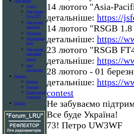
Документи
14 лютого "Asia-Pacif
Статут
Документи
детальніше:
https://js
Ради ЛРУ
Документи
14 лютого "RSGB 1.8
комітетів
Договори
детальніше:
https://w
Нормативні
акти
23 лютого "RSGB FT4
Документи
ревізійної
детальніше:
https://w
комісії
Інші
28 лютого - 01 берез
документи
Фінанси
детальніше:
https://w
Бюджет
Платежі
contest
Спонсорська
допомога
Не забуваємо підтрим
English
Все буде Україна!
73! Петро UW3WF