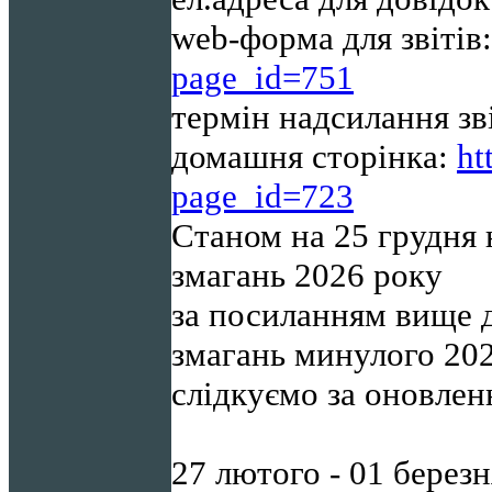
web-форма для звітів
page_id=751
термін надсилання зв
домашня сторінка:
ht
page_id=723
Станом на 25 грудня 
змагань
2026
року
за посиланням вище 
змагань минулого
20
слідкуємо за оновле
27 лютого - 01 березн