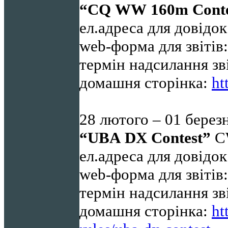
“
CQ
WW
160
m
Cont
ел.адреса для довідо
web-форма для звітів
термін надсилання зв
домашня сторінка:
ht
28 лютого – 01 берез
“UBA
DX
Contest
”
C
ел.адреса для довідо
web-форма для звітів
термін надсилання зв
домашня сторінка:
ht