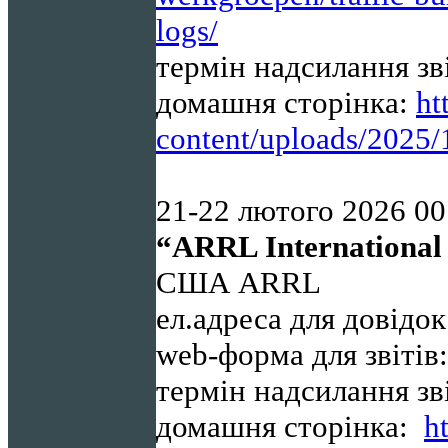
logs/
термін надсилання зв
домашня сторінка:
ht
content/uploads/2025
21-22
лютого 2026 00
“ARRL International
США ARRL
ел.адреса для довідо
web-форма для звітів
термін надсилання зв
домашня сторінка:
h