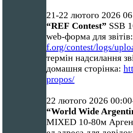
21-22
лютого 2026 06
“
REF
Contest”
SSB 1
web-форма для звітів
f.org/contest/logs/upl
термін надсилання зв
домашня сторінка:
ht
propos/
22 лютого 2026 00:
00
“World Wide Argenti
MIXED 10-80м Арг
ел.адреса для довідо