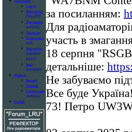
"WA7BNM Contest
Документи
Статут
за посиланням:
h
Документи
Ради ЛРУ
Документи
Для радіоаматорів
комітетів
Договори
участь в змаганн
Нормативні
акти
Документи
18 серпня "RSGB
ревізійної
комісії
детальніше:
https
Інші
документи
Фінанси
Не забуваємо під
Бюджет
Платежі
Все буде Україна
Спонсорська
допомога
English
73! Петро UW3