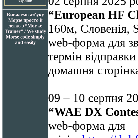
02 серпня 2025 р
“
European HF 
Вивчаемо азбуку
Морзе просто й
160м, Словенія,
легко з “Mor...e
Trainer” / We study
Morse code simply
web-форма для зв
and easily
термін відправки 
домашня сторінк
09 – 10 серпня
2
“
WAE DX
Conte
web-форма для