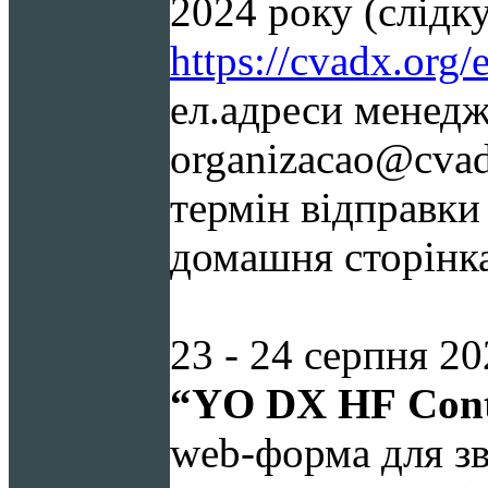
2024
року (слідку
https://cvadx.org/
ел.адреси менедж
organizacao@cvad
термін відправки 
домашня сторінк
23 - 24 серпня 20
“
YO
DX
HF
Cont
web-форма для зв