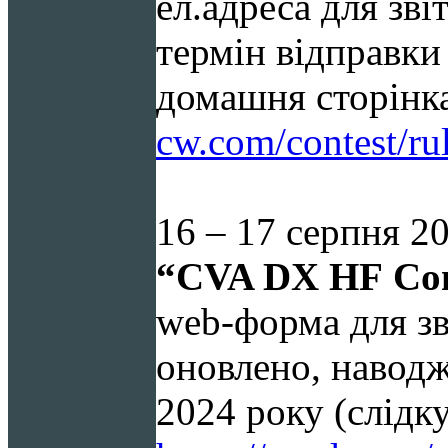
ел.адреса для зві
термін відправки 
домашня сторінк
cw.com/contest/r
16 – 17
серпня 20
“
C
VA DX
HF
Con
web-форма для зві
оновлено, навод
2024
року (слідку