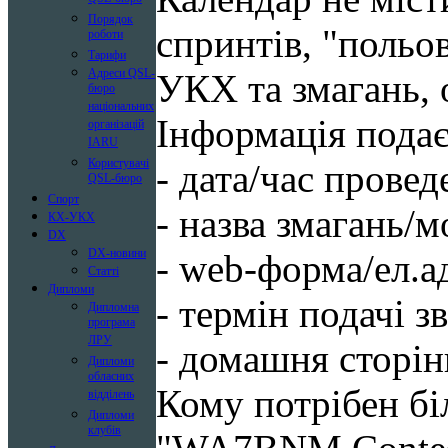
Порядок
спринтів, "польов
роботи
Тарифи
Адреси QSL-
УКХ та змагань, 
бюро
національних
Інформація подає
організацій
IARU
Користувачі
- дата/час провед
QSL-бюро
Спорт
- назва змагань/м
КХ-УКХ
DX
DX-новини
- web-форма/ел.а
Статті
Дипломи
- термін подачі зв
Дипломна
програма
ЛРУ
- домашня сторін
Дипломи
обласних
Кому потрібен б
відділень
Дипломи
клубів