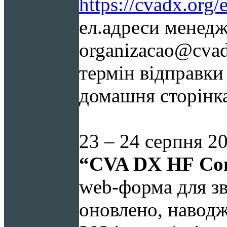
https://cvadx.org/
ел.адреси менедж
organizacao@cvad
термін відправки 
домашня сторінк
23 – 24
серпня 20
“
C
VA DX
HF
Con
web-форма для зві
оновлено, навод