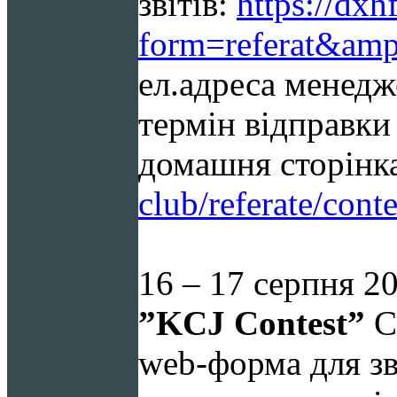
звітів:
https://dx
form=referat&amp
ел.адреса менедж
термін відправки 
домашня сторінк
club/referate/cont
16 – 17 серпня 2
”
KCJ
Contest
”
C
web-форма для зв