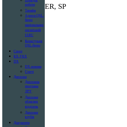
Порядок
ER, SP
роботи
Тарифи
Адреси QSL-
бюро
національних
організацій
IARU
Користувачі
QSL-бюро
Спорт
КХ-УКХ
DX
DX-новини
Статті
Дипломи
Дипломна
програма
ЛРУ
Дипломи
обласних
відділень
Дипломи
клубів
Документи