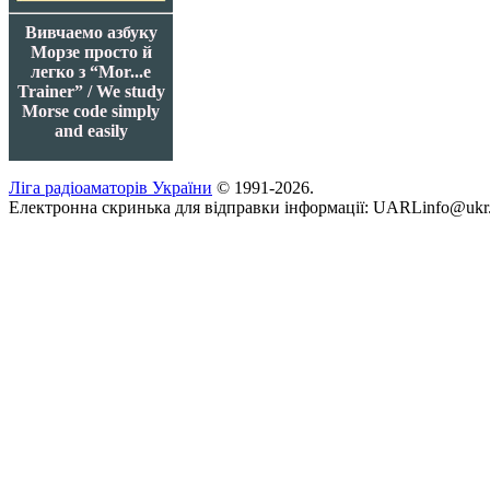
Вивчаемо азбуку
Морзе просто й
легко з “Mor...e
Trainer” / We study
Morse code simply
and easily
Ліга радіоаматорів України
© 1991-2026.
Електронна скринька для відправки інформації: UARLinfo@ukr.