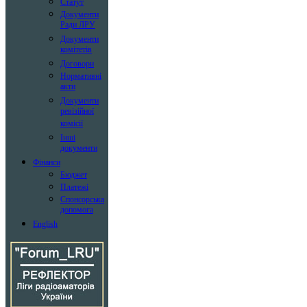
Статут
Документи
Ради ЛРУ
Документи
комітетів
Договори
Нормативні
акти
Документи
ревізійної
комісії
Інші
документи
Фінанси
Бюджет
Платежі
Спонсорська
допомога
English