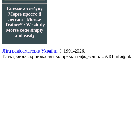
Вивчаемо азбуку
Морзе просто й
легко з “Mor...e
Trainer” / We study
Morse code simply
and easily
Ліга радіоаматорів України
© 1991-2026.
Електронна скринька для відправки інформації: UARLinfo@ukr.