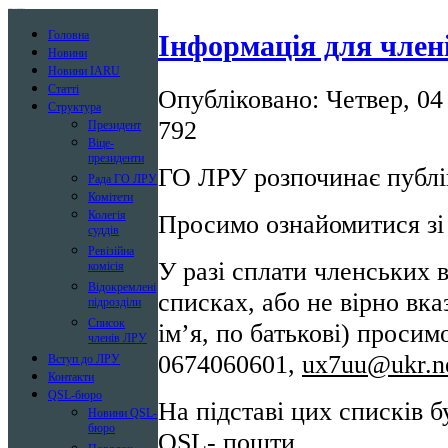
Лига радиолюбителей Украины
Головна
Інформація для чле
Новини
Новини IARU
Статті
Опубліковано: Четвер, 04
Структура
792
Президент
Віце-
президенти
ГО ЛРУ розпочинає публі
Рада ГО ЛРУ
Комітети
Колегія
Просимо ознайомитися зі
суддів
Ревізійна
У разі сплати членських в
комісія
Відокремлені
списках, або не вірно вка
підрозділи
Список
ім’я, по батькові) просим
членів ЛРУ
0674060601,
ux7uu@ukr
.n
Вступ до ЛРУ
Контакти
QSL-бюро
На підставі цих списків 
Новини QSL-
бюро
QSL- пошти.