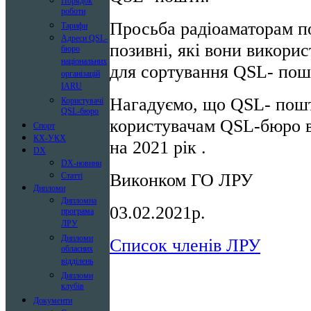
Порядок
роботи
Просьба радіоаматорам 
Тарифи
Адреси QSL-
позивні, які вони викори
бюро
національних
для сортування QSL- пош
організацій
IARU
Нагадуємо, що QSL- пошт
Користувачі
QSL-бюро
користувачам QSL-бюро в
Спорт
КХ-УКХ
на 2021 рік .
DX
DX-новини
Виконком ГО ЛРУ
Статті
Дипломи
Дипломна
03.02.2021р.
програма
ЛРУ
Дипломи
Список членів ЛРУ
обласних
відділень
Дипломи
клубів
Документи