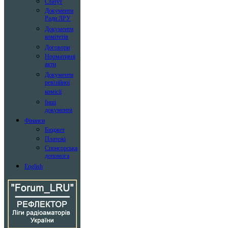
Статут
Документи
Ради ЛРУ
Документи
комітетів
Договори
Нормативні
акти
Документи
ревізійної
комісії
Інші
документи
Фінанси
Бюджет
Платежі
Спонсорська
допомога
English