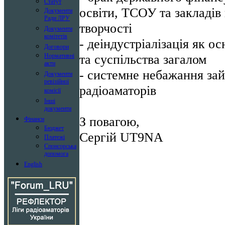
Статут
освіти, ТСОУ та закладів
Документи
Ради ЛРУ
творчості
Документи
комітетів
- деіндустріалізація як 
Договори
та суспільства загалом
Нормативні
акти
- системне небажання за
Документи
ревізійної
радіоаматорів
комісії
Інші
документи
З повагою,
Фінанси
Бюджет
Сергій UT9NA
Платежі
Спонсорська
допомога
English