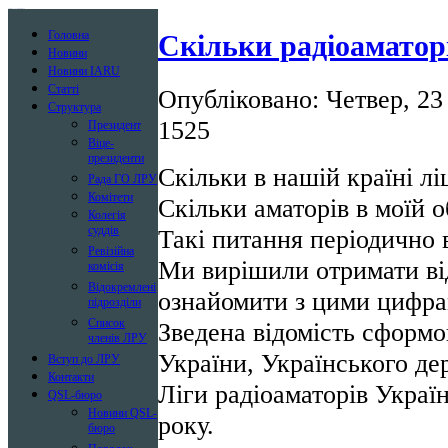
Лига радиолюбителей Украины
Головна
Скільки радіоаматорі
Новини
Новини IARU
Статті
Опубліковано: Четвер, 23
Структура
1525
Президент
Віце-
президенти
Скільки в нашій країні лі
Рада ГО ЛРУ
Комітети
Скільки аматорів в моїй о
Колегія
суддів
Такі питання періодично 
Ревізійна
Ми вирішили отримати від
комісія
Відокремлені
ознайомити з цими цифра
підрозділи
Список
Зведена відомість сформ
членів ЛРУ
України, Українського де
Вступ до ЛРУ
Контакти
Ліги радіоаматорів Украї
QSL-бюро
Новини QSL-
року.
бюро