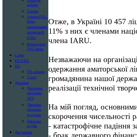
Порядок
роботи
Тарифи
Адреси QSL-
Отже, в Україні 10 457 л
бюро
національних
11% з них є членами націо
організацій
члена IARU.
IARU
Користувачі
QSL-бюро
Спорт
Незважаючи на організаці
КХ-УКХ
одержання аматорської лі
DX
DX-новини
громадянина нашої держа
Статті
Дипломи
реалізації технічної твор
Дипломна
програма
ЛРУ
На мій погляд, основним
Дипломи
обласних
скорочення чисельності р
відділень
Дипломи
- катастрофічне падіння з
клубів
Документи
- брак державного фінанс