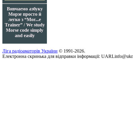
Вивчаемо азбуку
Морзе просто й
легко з “Mor...e
Trainer” / We study
Morse code simply
and easily
Ліга радіоаматорів України
© 1991-2026.
Електронна скринька для відправки інформації: UARLinfo@ukr.