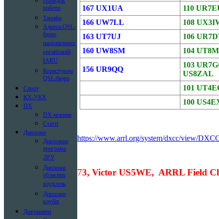
Порядок
167 UX1UA
110 UR7E
роботи
Тарифи
166 UW7LL
108 UX3I
Адреси QSL-
бюро
163 UT7UJ
106 UR7
національних
160 UW8SM
104 UT8
організацій
IARU
103 UR7
156 UR9QQ
Користувачі
US8ZAL
QSL-бюро
101 UT4
Спорт
КХ-УКХ
100 US4E
DX
DX-новини
Статті
Дипломи
https://www.arrl.org/system/dxcc/view/DX
Дипломна
програма
ЛРУ
Дипломи
7
3, Victor US5WE, ARRL Field C
обласних
відділень
Дипломи
клубів
Документи