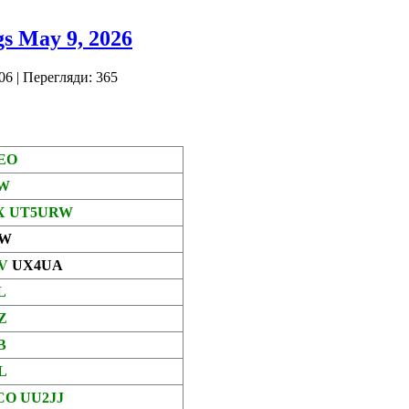
s May 9, 2026
06
| Перегляди: 365
FEO
KW
EX UT5URW
UW
UV
UX4UA
L
Z
B
L
CO UU2JJ