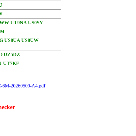
U
W
DWW UT9NA US0SY
MM
GG US8UA US8UW
EO UZ5DZ
X UT7KF
CC-6M-20260509-A4.pdf
hecker