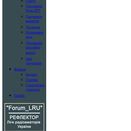
Статут
Документи
Ради ЛРУ
Документи
комітетів
Договори
Нормативні
акти
Документи
ревізійної
комісії
Інші
документи
Фінанси
Бюджет
Платежі
Спонсорська
допомога
English