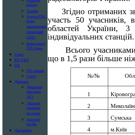
Порядок
роботи
Згідно отриманих з
Тарифи
Адреси QSL-
участь 50 учасників, 
бюро
областей України,
3
національних
організацій
індивідуальних станцій.
IARU
Користувачі
Всього учасниками
QSL-бюро
Спорт
що в 1,5 рази більше ні
КХ-УКХ
DX
DX-новини
№/№
Обл
Статті
Дипломи
Дипломна
програма
1
Кіровогр
ЛРУ
Дипломи
2
Миколаїв
обласних
відділень
3
Сумська
Дипломи
клубів
4
м.Київ
Документи