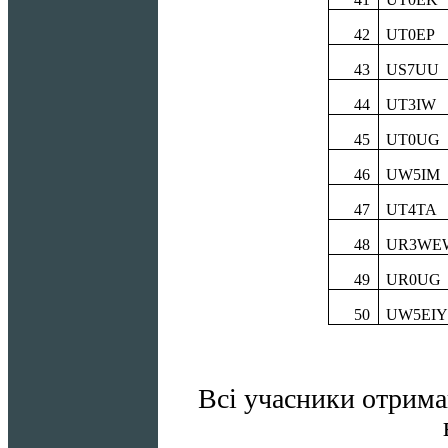
42
UT0EP
43
US7UU
44
UT3IW
45
UT0UG
46
UW5IM
47
UT4TA
48
UR3WE
49
UR0UG
5
0
UW5EIY
Всі учасники отрим