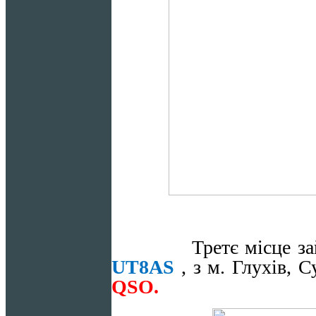
Третє місце за
UT
8
AS
, з м. Глухів, 
QSO
.