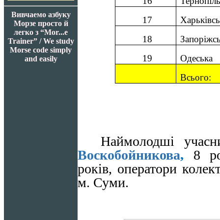
16
Тернопіль
Вивчаемо азбуку
17
Харьківсь
Морзе просто й
легко з “Mor...e
18
Запоріжс
Trainer” / We study
Morse code simply
19
Одеська
and easily
Всього
:
Наймолодші учас
Воскобойникова
,
8 р
років, оператори колек
м. Суми.