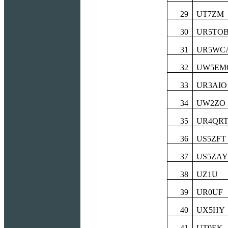
29
UT7ZM
30
UR5TO
31
UR5WC
32
UW5EM
33
UR3AIO
34
UW2ZO
35
UR4QR
36
US5ZFT
37
US5ZAY
3
8
UZ1U
3
9
UR0UF
40
UX5HY
41
UT0EK