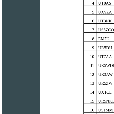
4
UT8AS
5
UX9ZA
6
UT3NK
7
US5ZCO
8
EM7U
9
UR5DU
10
UT7AA
11
UR5WD
12
UR3AW
13
UR5ZW
14
UX1CL
15
UR5NK
16
US1MM