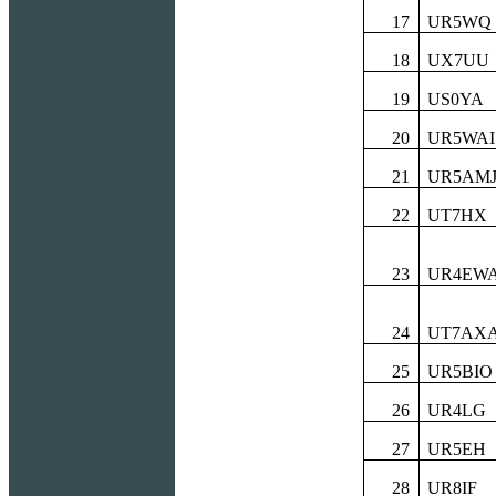
17
UR5WQ
18
UX7UU
19
US0YA
20
UR5WAI
21
UR5AM
22
UT7HX
23
UR4EW
24
UT7AX
25
UR5BIO
26
UR4LG
27
UR5EH
28
UR8IF