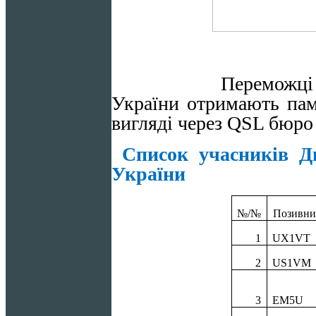
Переможці Дня ак
України отримають па
вигляді
через
QSL
бюро
Список учасників Дн
України
№/№
Позивни
1
UX1VT
2
US1VM
3
EM5U