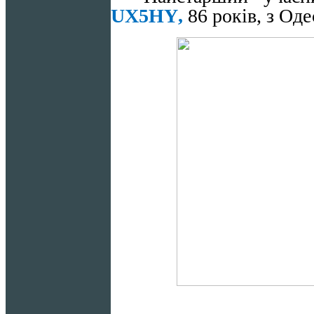
UX
5
HY
,
86 років, з Оде