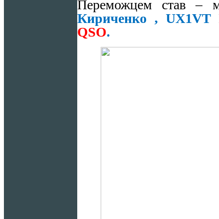
Переможцем став – м
Кириченко ,
UX
1
VT
QSO
.