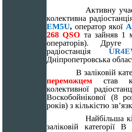
Активну уча
колективна радіостанці
EM
5
U
,
оператор якої
А
268
QSO
та зайняв 1 м
операторів). Друге
радіостанція
UR
4
E
Дніпропетровська облас
В заліковій категорі
переможцем
став ко
колективної радіостан
Воскобойнікової (8 р
років) з кількістю зв’яз
Найбільша кі
заліковій категорії В