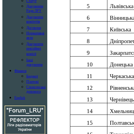
Статут
5
Львівська
Документи
Ради ЛРУ
6
Вінницьк
Документи
комітетів
Договори
7
Київська
Нормативні
акти
8
Дніпропе
Документи
ревізійної
9
Закарпатс
комісії
Інші
10
Донецька
документи
Фінанси
11
Черкаська
Бюджет
Платежі
12
Рівненськ
Спонсорська
допомога
English
13
Чернівець
14
Хмельниц
15
Полтавсь