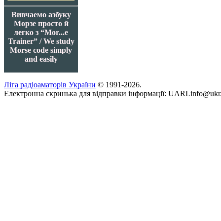
Вивчаемо азбуку
Морзе просто й
легко з “Mor...e
Trainer” / We study
Morse code simply
and easily
Ліга радіоаматорів України
© 1991-2026.
Електронна скринька для відправки інформації: UARLinfo@ukr.