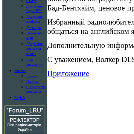
Статут
Бад-Бентхайм, ценовое п
Документи
Ради ЛРУ
Документи
Избранный радиолюбител
комітетів
Договори
общаться на английском я
Нормативні
акти
Дополнительную информа
Документи
ревізійної
комісії
С уважением, Волкер D
Інші
документи
Приложение
Фінанси
Бюджет
Платежі
Спонсорська
допомога
English