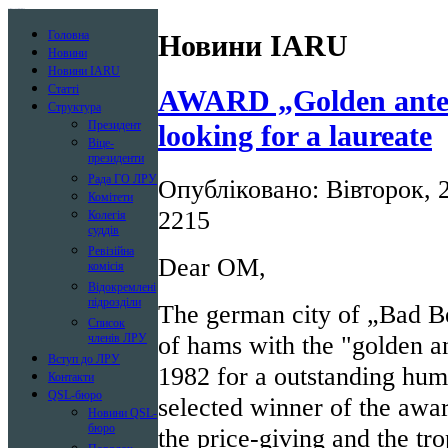
Лига радиолюбителей Украины
Головна
Новини IARU
Новини
Новини IARU
Статті
AWARD „Golden anten
Структура
Президент
looking for a laureate
Віце-
президенти
Рада ГО ЛРУ
Опубліковано: Вівторок, 2
Комітети
2215
Колегія
суддів
Ревізійна
Dear OM,
комісія
Відокремлені
підрозділи
The german city of „Bad B
Список
of hams with the "golden a
членів ЛРУ
Вступ до ЛРУ
1982 for a outstanding hum
Контакти
QSL-бюро
selected winner of the awar
Новини QSL-
бюро
the price-giving and the tro