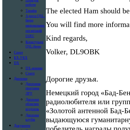
Порядок
роботи
The elected Ham should be 
Тарифи
Адреси QSL-
бюро
You will find more informat
національних
організацій
Kind regards,
IARU
Користувачі
QSL-бюро
Volker, DL9OBK
Спорт
КХ-УКХ
DX
DX-новини
Статті
Дорогие друзья.
Дипломи
Дипломна
програма
Немецкий город «Бад-Бе
ЛРУ
радиолюбителя или груп
Дипломи
обласних
«Золотой антенной Бад-Бе
відділень
Дипломи
выдающуюся гуманитарну
клубів
Документи
победитель награды полу