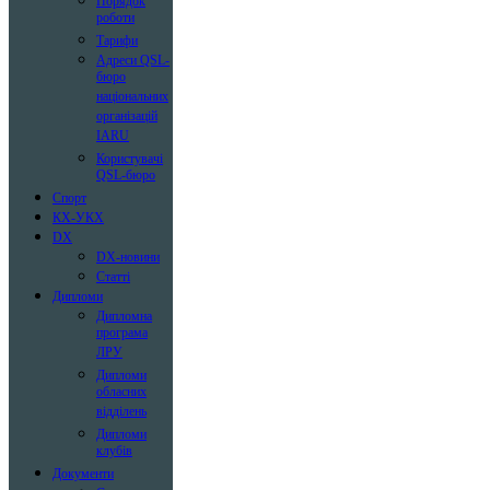
Порядок
роботи
Тарифи
Адреси QSL-
бюро
національних
організацій
IARU
Користувачі
QSL-бюро
Спорт
КХ-УКХ
DX
DX-новини
Статті
Дипломи
Дипломна
програма
ЛРУ
Дипломи
обласних
відділень
Дипломи
клубів
Документи