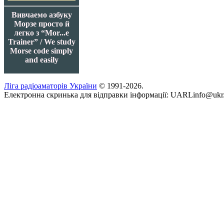
Вивчаемо азбуку
Морзе просто й
легко з “Mor...e
Trainer” / We study
Morse code simply
and easily
Ліга радіоаматорів України
© 1991-2026.
Електронна скринька для відправки інформації: UARLinfo@ukr.