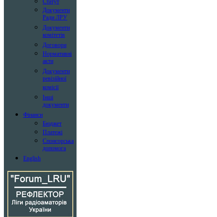
Статут
Документи
Ради ЛРУ
Документи
комітетів
Договори
Нормативні
акти
Документи
ревізійної
комісії
Інші
документи
Фінанси
Бюджет
Платежі
Спонсорська
допомога
English