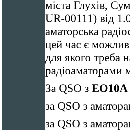
міста Глухів, Су
UR-00111) від 1.
аматорська раді
цей час є можлив
для якого треба 
радіоаматорами м
За QSO з
EO
10
A
за QSO з аматор
за QSO з аматора