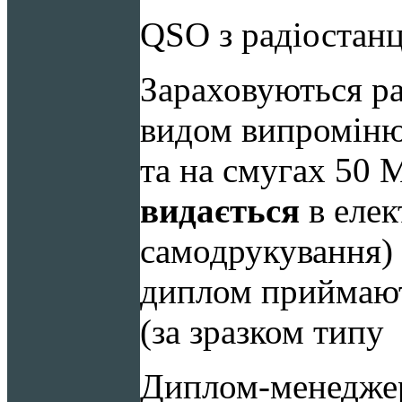
QSO з радіоста
Зараховуються ра
видом випроміню
та на смугах 50
видається
в елек
самодрукування) 
диплом приймают
(за зразком тип
Диплом-менедже