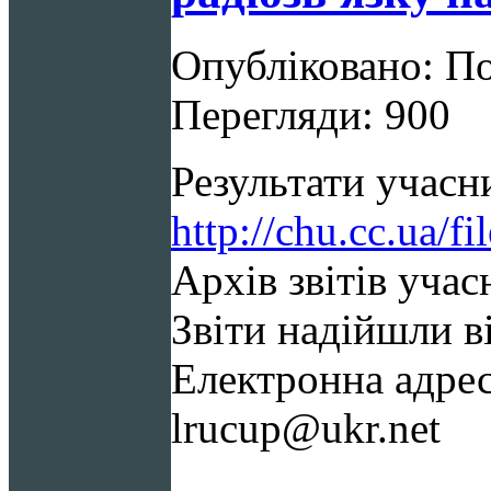
Опубліковано: По
Перегляди: 900
Результати учасн
http://chu.cc.ua/
Архів звітів уча
Звіти надійшли ві
Електронна адрес
lrucup@ukr.net