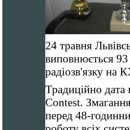
24 травня Львівс
виповнюється 93 
радіозв'язку на
Традиційно дата
Contest. Змаган
перед 48-годинн
роботу всіх сист