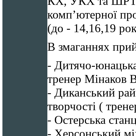
КХ, УКХ та ШРТ (
комп’ютерної про
(до - 14,16,19 ро
В змаганнях при
- Дитячо-юнацька
тренер Мінаков В
- Диканський рай
творчості ( трене
- Остерська станц
- Херсонський м