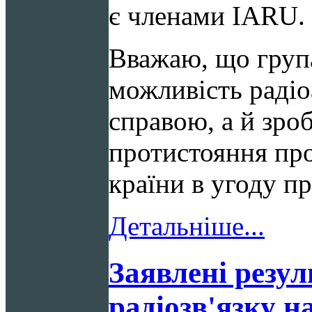
є членами IARU. 
Вважаю, що група 
можливість раді
справою, а й зро
протистояння пр
країни в угоду п
Детальніше...
Заявлені резу
радіозв'язку н