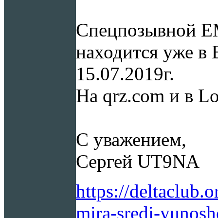
Спецпозывной E
находится уже в 
15.07.2019г.
На qrz.com и в L
С уважением,
Сергей UT9NA
https://deltaclub.
mira-sredi-yunosh