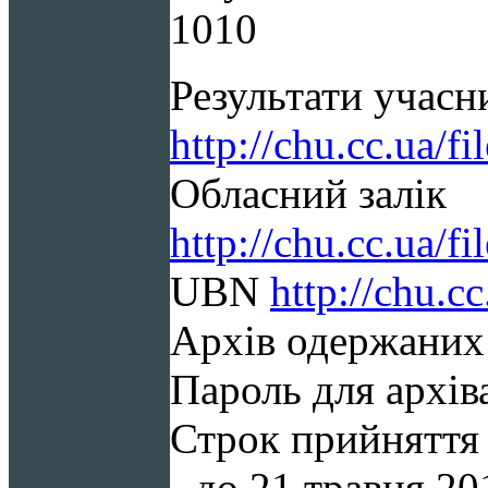
1010
Результати учасн
http://chu.cc.ua/
Обласний залік
http://chu.cc.ua/
UBN
http://chu.
Архів одержаних 
Пароль для архів
Строк прийняття 
- до 21 травня 20