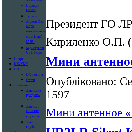
Порядок
роботи
Тарифи
Президент
ГО
Л
Адреси QSL-
бюро
національних
організацій
Кириленко
О.П.
(
IARU
Користувачі
QSL-бюро
Мини антенное
Спорт
КХ-УКХ
DX
DX-новини
Опубліковано: Се
Статті
Дипломи
1597
Дипломна
програма
ЛРУ
Дипломи
Мини антенное «
обласних
відділень
Дипломи
клубів