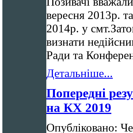
Позивачі вважал
вересня 2013р. т
2014р. у смт.Зато
визнати недійсни
Ради та Конферен
Детальніше...
Попередні резу
на КХ 2019
Опубліковано: Че