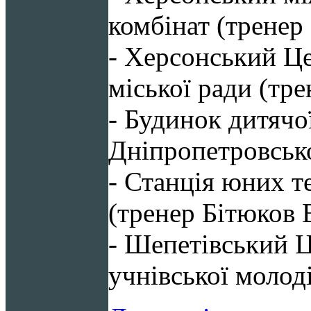
комбінат (тренер
- Херсонський Це
міської ради (тр
- Будинок дитячо
Дніпропетровсько
- Станція юних т
(тренер Бітюков 
- Шепетівський Ц
учнівської молод