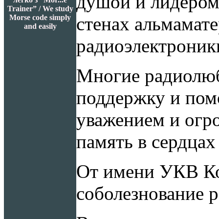
душой и лидером
Trainer” / We study
Morse code simply
стенах альмамате
and easily
радиоэлектроник
Многие радиолюб
поддержку и пом
уважением и огро
память в сердцах
От имени УКВ К
соболезнование 