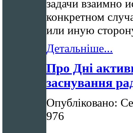
задачи взаимно и
конкретном случ
или иную сторон
Детальніше...
Про Дні активн
заснування ра
Опубліковано: Се
976