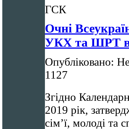
ГСК
Очні Всеукраїн
УКХ та ШРТ в 
Опубліковано: Не
1127
Згідно Календарн
2019 рік, затвер
сім’ї, молоді та с