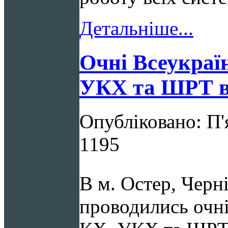
Детальніше...
Очні Всеукраїн
УКХ та ШРТ в 
Опубліковано: П'
1195
В м. Остер, Черні
проводились очні