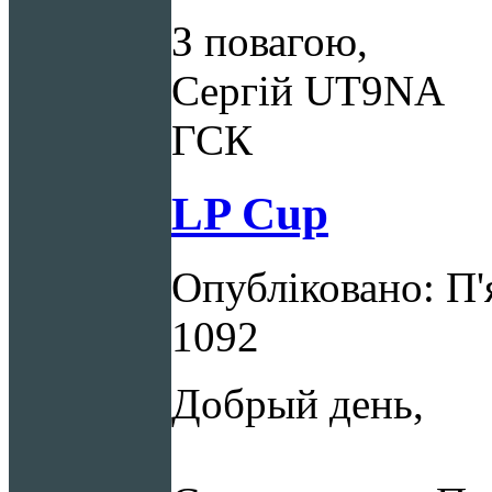
З повагою,
Сергій UT9NA
ГСК
LP Cup
Опубліковано: П'
1092
Добрый день,