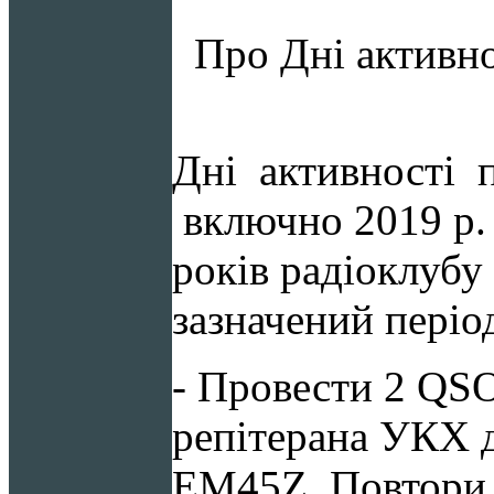
Про Дні активно
Дні активності п
включно
2019
р.
років радіоклубу 
зазначений періо
- Провести 2 QSO
репітерана УКХ 
EM45Z. Повтори 