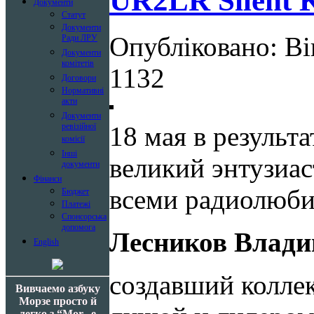
UR2LR Silent K
Документи
Статут
Документи
Опубліковано: Ві
Ради ЛРУ
Документи
комітетів
1132
Договори
Нормативні
акти
Документи
ревізійної
18 мая в результ
комісії
Інші
великий энтузиа
документи
Фінанси
всеми радиолюб
Бюджет
Платежі
Спонсорська
допомога
Лесников Влади
English
создавший колле
Вивчаемо азбуку
Морзе просто й
легко з “Mor...e