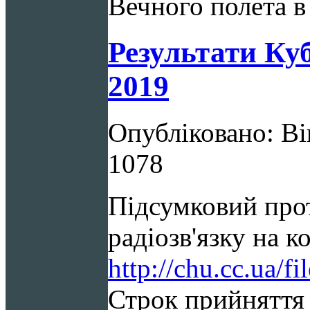
Вечного полета в 
Результати Куб
2019
Опубліковано: Ві
1078
Підсумковий прот
радіозв'язку на 
http://chu.cc.ua/
Строк прийняття