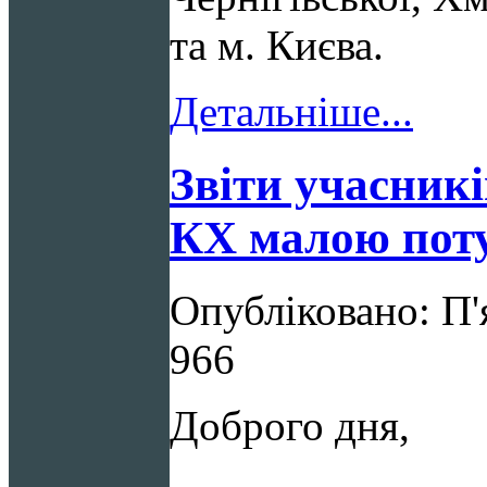
та м. Києва.
Детальніше...
Звіти учасникі
КХ малою пот
Опубліковано: П'
966
Доброго дня,