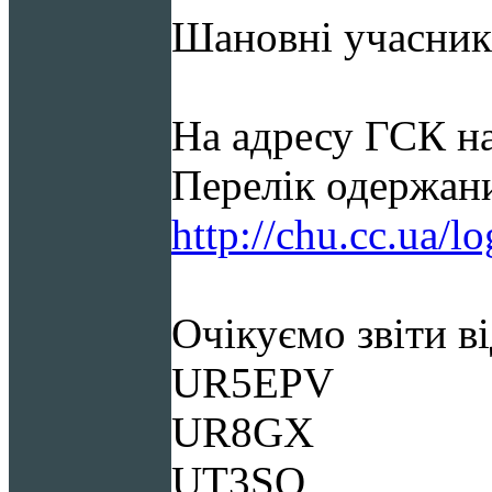
Шановні учасни
На адресу ГСК на
Перелік одержани
http://chu.cc.ua/l
Очікуємо звіти ві
UR5EPV
UR8GX
UT3SO