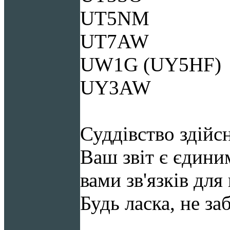
UT5NM
UT7AW
UW1G (UY5HF)
UY3AW
Суддівство здійс
Ваш звіт є єдин
вами зв'язків для
Будь ласка, не за