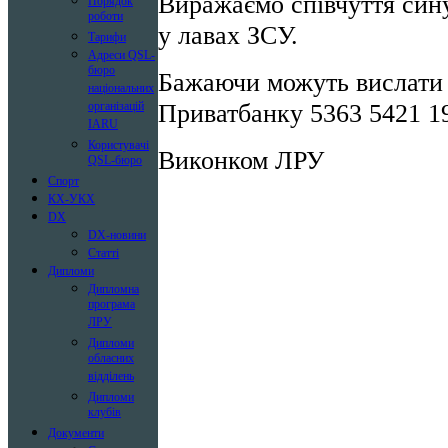
Виражаємо співчуття син
Порядок
роботи
у лавах ЗСУ.
Тарифи
Адреси QSL-
бюро
Бажаючи можуть вислати 
національних
Приватбанку 5363 5421 1
організацій
IARU
Користувачі
Виконком ЛРУ
QSL-бюро
Спорт
КХ-УКХ
DX
DX-новини
Статті
Дипломи
Дипломна
програма
ЛРУ
Дипломи
обласних
відділень
Дипломи
клубів
Документи