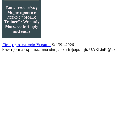
Вивчаемо азбуку
Морзе просто й
легко з “Mor...e
Trainer” / We study
Morse code simply
and easily
Ліга радіоаматорів України
© 1991-2026.
Електронна скринька для відправки інформації: UARLinfo@ukr.