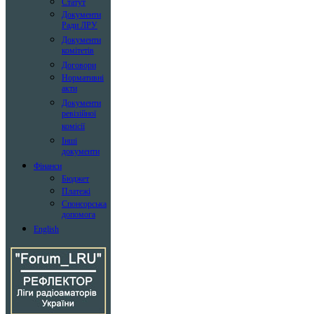
Статут
Документи
Ради ЛРУ
Документи
комітетів
Договори
Нормативні
акти
Документи
ревізійної
комісії
Інші
документи
Фінанси
Бюджет
Платежі
Спонсорська
допомога
English